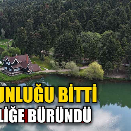
Spor
ürkiye’ye
or, Yoğun İlgi
Boluspor Transferde
Vites Yükseltti