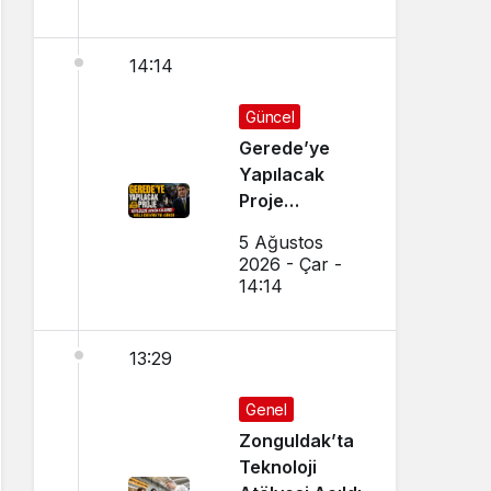
14:14
Güncel
Gerede’ye
Yapılacak
Proje
Köylüleri
5 Ağustos
Ayağa
2026 - Çar -
Kaldırdı:
14:14
Eylem Öncesi
Vali Devreye
13:29
Girdi
Genel
Zonguldak’ta
Teknoloji