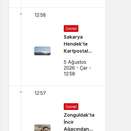
12:58
Genel
Sakarya
Hendek’te
Kartpostal
Gibi Manzara
5 Ağustos
Büyüledi
2026 - Çar -
12:58
12:57
Genel
Zonguldak’ta
İncir
Ağacından