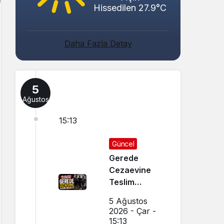
Hissedilen 27.9°C
Daha Fazla Detay
5
Ağustos
15:13
Güncel
Gerede
Cezaevine
Teslim
Edildiler
5 Ağustos
2026 - Çar -
15:13