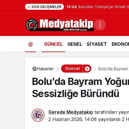
13:24
Bolu’dan Türkiye’ye Örnek O
SON GELIŞMELER
GÜNCEL
GENEL
SİYASET
EKONO
Güncel
Haberler
Bolu’da Bayram 
Bolu’da Bayram Yoğun
Sessizliğe Büründü
Gerede Medyatakip
tarafından yayı
2 Haziran 2026, 14:08
yayınlandı
2 H