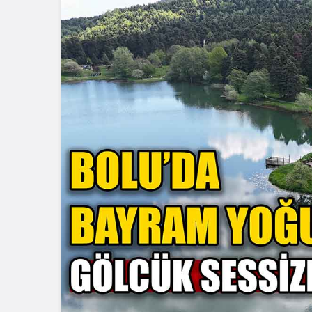
Güncel
Eğitim
Gerede’de Büyük
Bolu’dan T
Temizlik: Kapsamlı
Örnek Oluy
Çalışma Başlatıldı
Görüyor