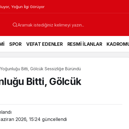
luyor, Yoğun İlgi Görüyor
Mİ
SPOR
VEFAT EDENLER
RESMİ İLANLAR
KADROM
Yoğunluğu Bitti, Gölcük Sessizliğe Büründü
luğu Bitti, Gölcük
nlandı
aziran 2026, 15:24
güncellendi