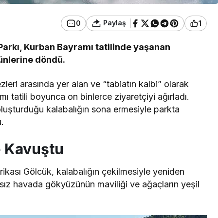
Paylaş
0
1
Parkı, Kurban Bayramı tatilinde yaşanan
ünlerine döndü.
leri arasında yer alan ve “tabiatın kalbi” olarak
 tatili boyunca on binlerce ziyaretçiyi ağırladı.
n oluşturduğu kalabalığın sona ermesiyle parkta
.
e Kavuştu
ikası Gölcük, kalabalığın çekilmesiyle yeniden
rsız havada gökyüzünün maviliği ve ağaçların yeşil