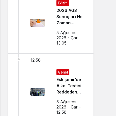
Eğitim
2026 AGS
Sonuçları Ne
Zaman
Açıklanacak?
5 Ağustos
Sonuçlar
2026 - Çar -
Nereden
13:05
Öğrenilir?
12:58
Genel
Eskişehir’de
Alkol Testini
Reddeden
Ehliyetsiz
5 Ağustos
Sürücüye 390
2026 - Çar -
Bin TL Ceza
12:58