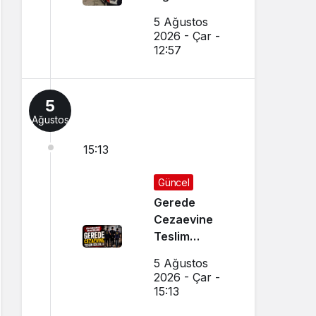
Düşen Adam
5 Ağustos
Ağır
2026 - Çar -
Yaralandı
12:57
5
Ağustos
15:13
Güncel
Gerede
Cezaevine
Teslim
Edildiler
5 Ağustos
2026 - Çar -
15:13