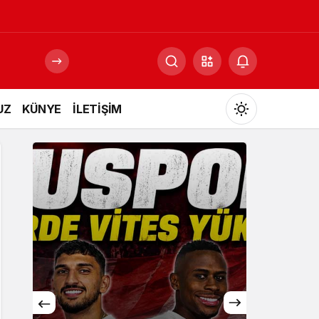
UZ
KÜNYE
İLETİŞİM
Mod
değiştir
Gündüz Modu
Gündüz modunu seçin.
Gece Modu
Gece modunu seçin.