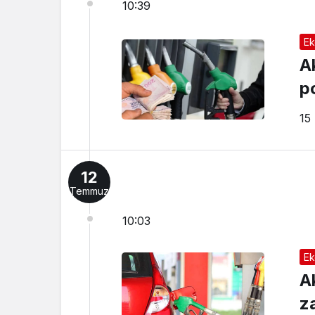
10:39
Ek
A
p
15
12
Temmuz
10:03
Ek
A
za