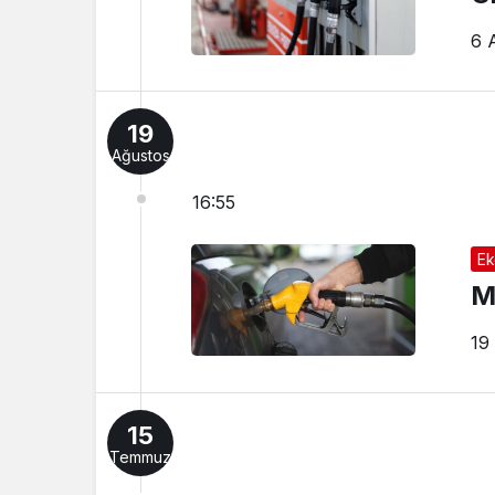
6 
19
Ağustos
16:55
Ek
M
19
15
Temmuz