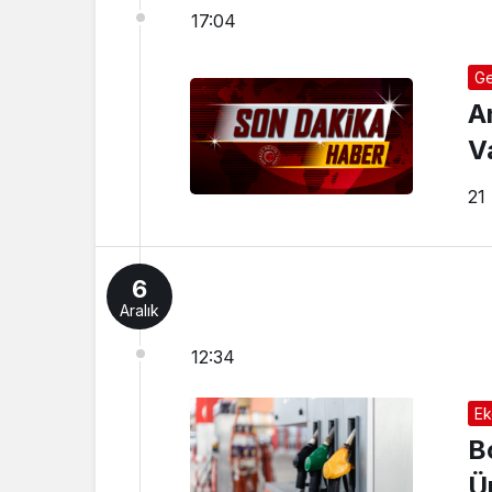
17:04
Ge
A
V
21
6
Aralık
12:34
Ek
B
Ü