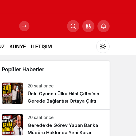
UZ
KÜNYE
İLETİŞİM
Mod
değiştir
Popüler Haberler
20 saat önce
Ünlü Oyuncu Ülkü Hilal Çiftçi’nin
Gündüz Modu
Gündüz modunu seçin.
Gerede Bağlantısı Ortaya Çıktı
20 saat önce
Gece Modu
Gece modunu seçin.
Gerede’de Görev Yapan Banka
Müdürü Hakkında Yeni Karar