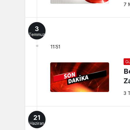
7 
3
Temmuz
11:51
Gü
B
Z
3 
21
Haziran