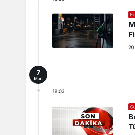
Ek
M
F
20
7
Mart
18:03
Gü
B
T