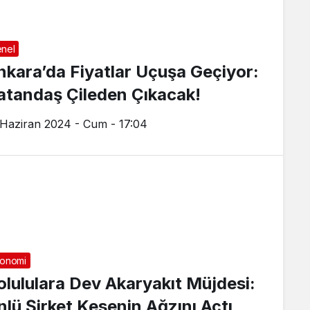
nel
nkara’da Fiyatlar Uçuşa Geçiyor:
atandaş Çileden Çıkacak!
 Haziran 2024 - Cum - 17:04
onomi
olululara Dev Akaryakıt Müjdesi:
nlü Şirket Kesenin Ağzını Açtı