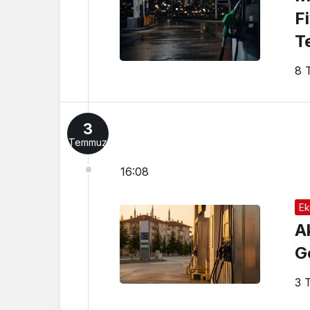
F
T
8 
3
Temmuz
16:08
Ek
A
G
3 