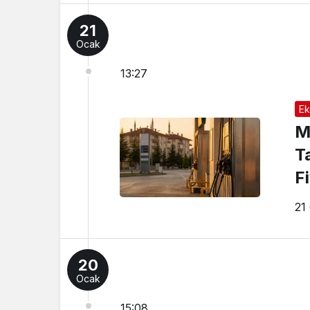
21
Ocak
13:27
Ek
M
Ta
F
21
20
Ocak
15:08