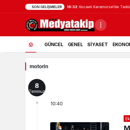
16:32
Düzce’de Kadınlar Mutfak Atö
SON GELIŞMELER
motorin
GÜNCEL
GENEL
SİYASET
EKONO
Haberleri
motorin
8
Temmuz
10:40
Ek
M