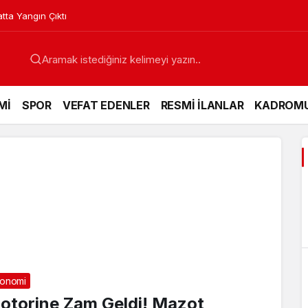
lyesi ile Profesyonelliğe Adım Attı
Mİ
SPOR
VEFAT EDENLER
RESMİ İLANLAR
KADROM
onomi
otorine Zam Geldi! Mazot