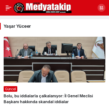
Yaşar
Yüceer
Yaşar Yüceer
Haberleri
Güncel
Bolu, bu iddialarla çalkalanıyor: İl Genel Meclisi
Başkanı hakkında skandal iddialar