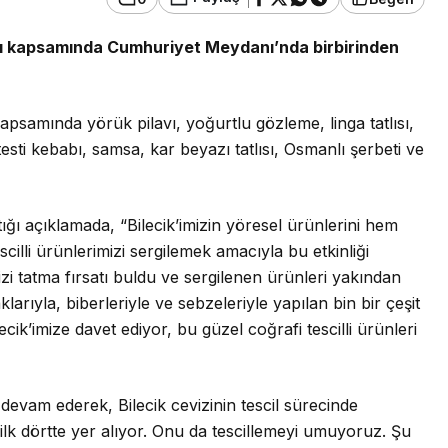
sı kapsamında Cumhuriyet Meydanı’nda birbirinden
Eğitim
anınmış İsmi
 kapsamında y
örük pilavı, yoğurtlu gözleme, linga tatlısı,
an Büyük
Düzce Üniversitesi Ekibi
esti kebabı, samsa, kar beyazı tatlısı, Osmanlı şerbeti ve
nledi
Slovenya’dan Ses Verdi
ptığı açıklamada, “Bilecik’imizin yöresel ürünlerini hem
illi ürünlerimizi sergilemek amacıyla bu etkinliği
zi tatma fırsatı buldu ve sergilenen ürünleri yakından
klarıyla, biberleriyle ve sebzeleriyle yapılan bin bir çeşit
k’imize davet ediyor, bu güzel coğrafi tescilli ürünleri
 devam ederek, Bilecik cevizinin tescil sürecinde
lk dörtte yer alıyor. Onu da tescillemeyi umuyoruz. Şu