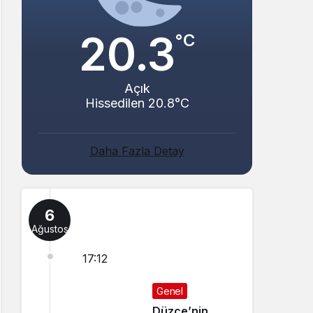
20.3
°C
Açık
Hissedilen 20.8°C
Daha Fazla Detay
6
Ağustos
17:12
Genel
Düzce’nin