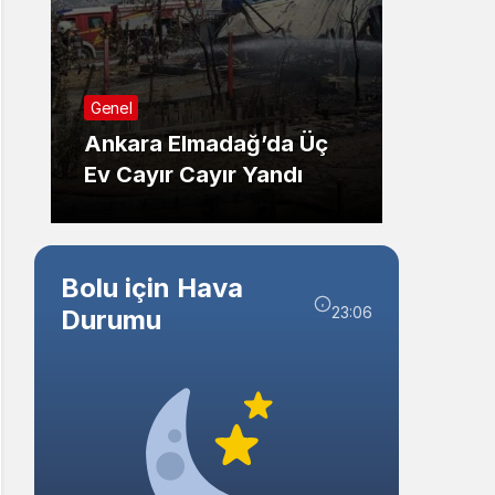
Sistem Modu
Sistem modunu seçin.
Sağlık
Genel
Düzce
Ankara Elmadağ’da Üç
Adayl
Ev Cayır Cayır Yandı
Ziyare
Bolu için Hava
23:06
Durumu