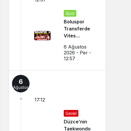
Spor
Boluspor
Transferde
Vites
Yükseltti
6 Ağustos
2026 - Per -
12:57
6
Ağustos
17:12
Genel
Düzce’nin
Taekwondo