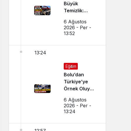
Büyük
Temizlik:
Kapsamlı
6 Ağustos
Çalışma
2026 - Per -
Başlatıldı
13:52
13:24
Eğitim
Bolu’dan
Türkiye’ye
Örnek Oluyor,
Yoğun İlgi
6 Ağustos
Görüyor
2026 - Per -
13:24
12:57