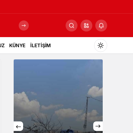
UZ
KÜNYE
İLETİŞİM
Mod
değiştir
Gündüz Modu
Gündüz modunu seçin.
Gece Modu
Gece modunu seçin.