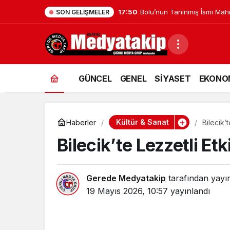
17:41
Düzce Üniversitesi Ekibi Slo
SON GELIŞMELER
GÜNCEL
GENEL
SİYASET
EKONO
Kültür & Sanat
Haberler
Bilecik’t
Bilecik’te Lezzetli Etk
Gerede Medyatakip
tarafından yayı
19 Mayıs 2026, 10:57
yayınlandı