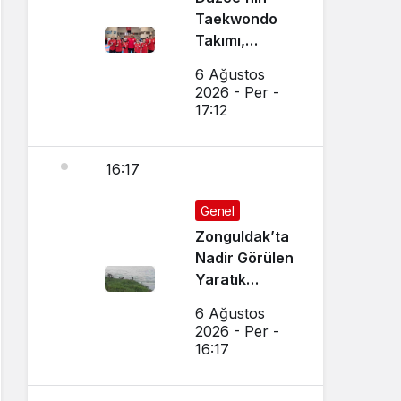
Taekwondo
Takımı,
Amasya’da
6 Ağustos
Başarı
2026 - Per -
Sağladı
17:12
16:17
Genel
Zonguldak’ta
Nadir Görülen
Yaratık
Görüntülendi
6 Ağustos
2026 - Per -
16:17