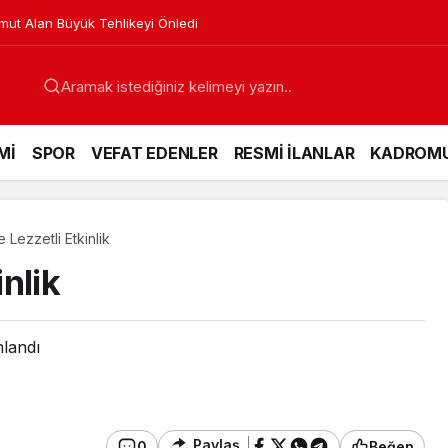
venya’dan Ses Verdi
Mİ
SPOR
VEFAT EDENLER
RESMİ İLANLAR
KADROM
e Lezzetli Etkinlik
inlik
nlandı
Paylaş
0
Beğen