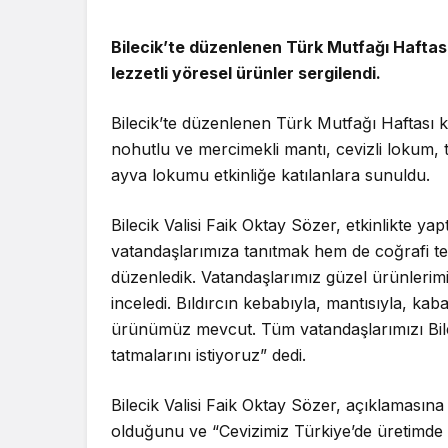
Bilecik’te düzenlenen Türk Mutfağı Hafta
Güncel
lezzetli yöresel ürünler sergilendi.
Bolu’nun T
Bilecik’te düzenlenen Türk Mutfağı Haftası
Mahmut Al
nohutlu ve mercimekli mantı, cevizli lokum, t
Tehlikeyi Ö
ayva lokumu etkinliğe katılanlara sunuldu.
Bilecik Valisi Faik Oktay Sözer, etkinlikte ya
vatandaşlarımıza tanıtmak hem de coğrafi tesc
düzenledik. Vatandaşlarımız güzel ürünlerimi
inceledi. Bıldırcın kebabıyla, mantısıyla, kaba
ürünümüz mevcut. Tüm vatandaşlarımızı Bileci
tatmalarını istiyoruz” dedi.
Bilecik Valisi Faik Oktay Sözer, açıklamasına
olduğunu ve “Cevizimiz Türkiye’de üretimde i