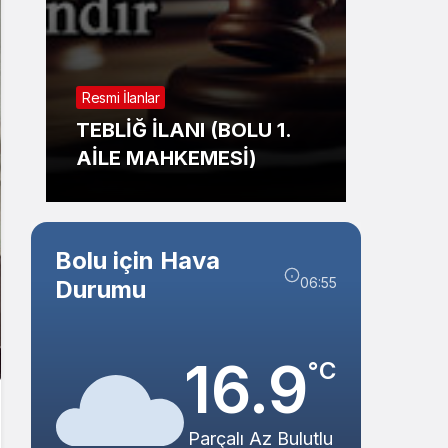
Sistem Modu
Sistem modunu seçin.
Resmi İl
Resmi İlanlar
TAŞI
TEBLİĞ İLANI (BOLU 1.
İHALE
AİLE MAHKEMESİ)
BELED
Bolu için Hava
06:55
Durumu
16.9
°C
Parçalı Az Bulutlu