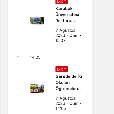
Eğitim
Karabük
Üniversitesi
Rektörü
Kırışık’tan
7 Ağustos
Aday
2026 - Cum -
Öğrencilere
15:07
Tercih Çağrısı
14:05
Eğitim
Gerede’de İki
Okulun
Öğrencileri
Başka Okulda
7 Ağustos
Eğitim
2026 - Cum -
Görecek
14:05