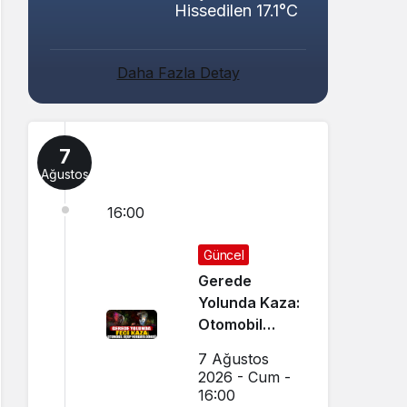
Hissedilen 17.1°C
Daha Fazla Detay
7
Ağustos
16:00
Güncel
Gerede
Yolunda Kaza:
Otomobil
Uçup
7 Ağustos
Hurdaya
2026 - Cum -
Döndü
16:00