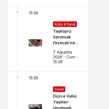
15:39
Kültür & Sanat
Taşköprü
Sarımsak
Festivali’nde
El Sanatları ve
7 Ağustos
Yöresel
2026 - Cum -
Lezzetler
15:39
Buluştu
15:28
Genel
Düzce Valisi
Yaşlıları
Unutmadı