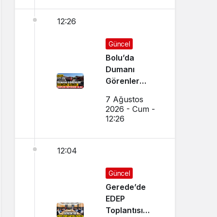
12:26
Güncel
Bolu’da
Dumanı
Görenler
Yangın Sandı,
7 Ağustos
Ekipler
2026 - Cum -
Seferber Oldu
12:26
12:04
Güncel
Gerede’de
EDEP
Toplantısı