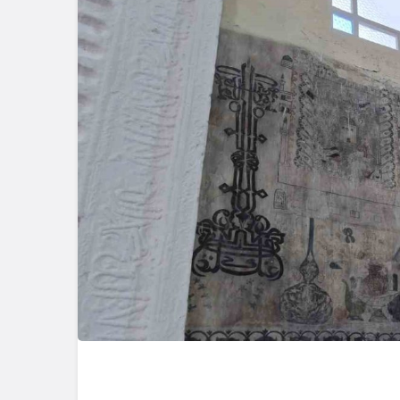
Güncel
Ünlü Oyunc
Çiftçi’nin
Bağlantısı 