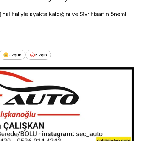
nal haliyle ayakta kaldığını ve Sivrihisar’ın önemli
Üzgün
Kızgın