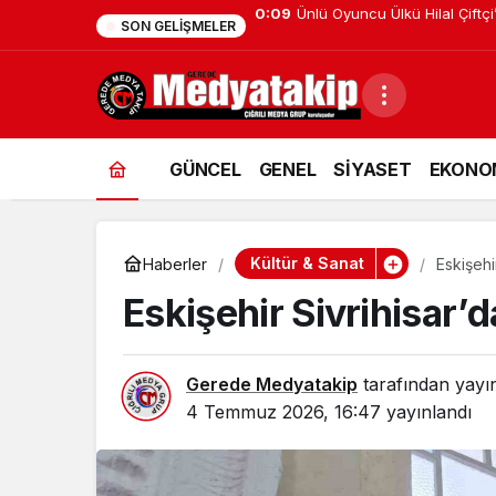
0:01
Gerede’de Görev Yapan Bank
SON GELIŞMELER
GÜNCEL
GENEL
SİYASET
EKONO
Kültür & Sanat
Haberler
Eskişehi
Eskişehir Sivrihisar’
Gerede Medyatakip
tarafından yayı
4 Temmuz 2026, 16:47
yayınlandı