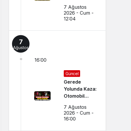
Yapıldı
7 Ağustos
2026 - Cum -
12:04
7
Ağustos
16:00
Güncel
Gerede
Yolunda Kaza:
Otomobil
Uçup
7 Ağustos
Hurdaya
2026 - Cum -
Döndü
16:00