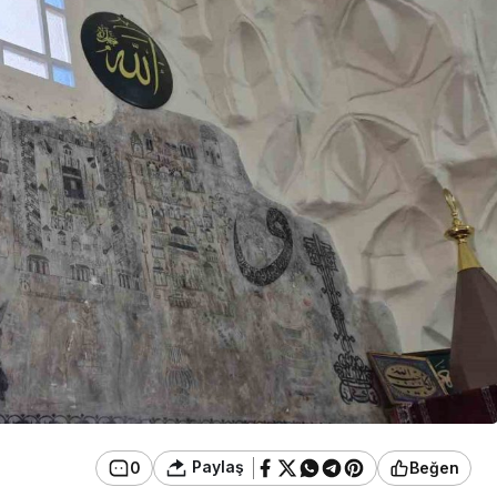
Güncel
u Ülkü Hilal
Gerede’de Görev Yapan
 Gerede
Banka Müdürü Hakkında
Ortaya Çıktı
Yeni Karar
Paylaş
0
Beğen