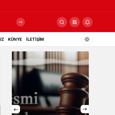
UZ
KÜNYE
İLETİŞİM
Mod
değiştir
Gündüz Modu
Gündüz modunu seçin.
Gece Modu
Gece modunu seçin.