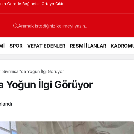
a Müdürü Hakkında Yeni Karar
Mİ
SPOR
VEFAT EDENLER
RESMİ İLANLAR
KADROM
r Sivrihisar’da Yoğun İlgi Görüyor
da Yoğun İlgi Görüyor
nlandı