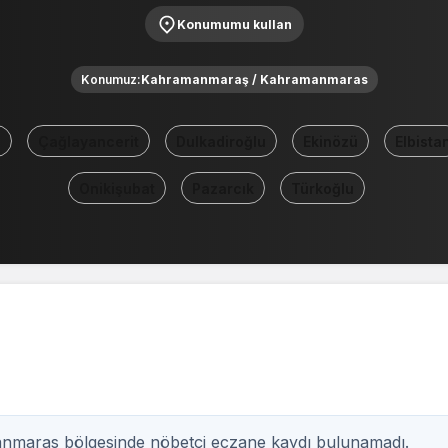
Konumumu kullan
Konumuz:
Kahramanmaraş / Kahramanmaras
n
Çağlayancerit
Dulkadiroğlu
Ekinözü
Elbista
Onikişubat
Pazarcık
Türkoğlu
maras bölgesinde nöbetçi eczane kaydı bulunamadı.