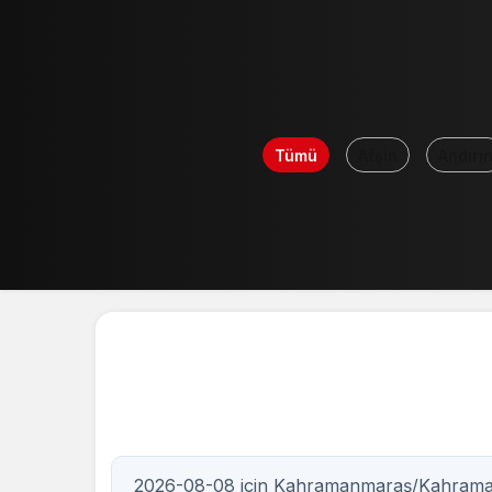
Tümü
Afşin
Andırı
0
Nöbetçi eczane
Kahramanmaraş / Kahramanmaras
2026-08-08 için Kahramanmaraş/Kahraman