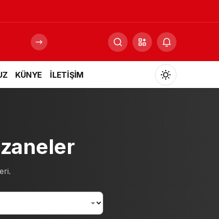
UZ
KÜNYE
İLETİŞİM
Mod
değiştir
zaneler
Gündüz Modu
Gündüz modunu seçin.
ri.
Gece Modu
Gece modunu seçin.