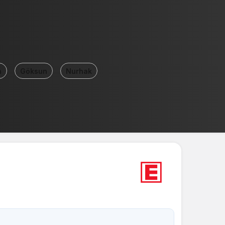
Sistem Modu
Sistem modunu seçin.
n
Göksun
Nurhak