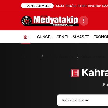
13:33
Bolu’da Gölete Bırakılan 500 
SON GELIŞMELER
GÜNCEL
GENEL
SİYASET
EKONO
Haberler
Nöbetçi Eczaneler
Kahramanmaras
Kahra
Ka