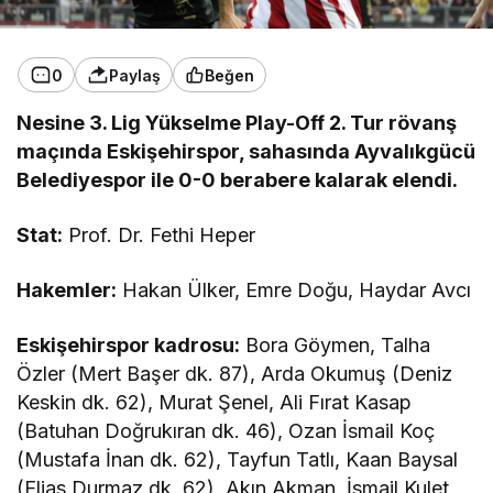
0
Paylaş
Beğen
Nesine 3. Lig Yükselme Play-Off 2. Tur rövanş
maçında Eskişehirspor, sahasında Ayvalıkgücü
Belediyespor ile 0-0 berabere kalarak elendi.
Stat:
Prof. Dr. Fethi Heper
Hakemler:
Hakan Ülker, Emre Doğu, Haydar Avcı
Eskişehirspor kadrosu:
Bora Göymen, Talha
Özler (Mert Başer dk. 87), Arda Okumuş (Deniz
Keskin dk. 62), Murat Şenel, Ali Fırat Kasap
(Batuhan Doğrukıran dk. 46), Ozan İsmail Koç
(Mustafa İnan dk. 62), Tayfun Tatlı, Kaan Baysal
(Elias Durmaz dk. 62), Akın Akman, İsmail Kulet,