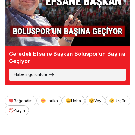
Geredeli Efsane Başkan Boluspor’un Başına
Geçiyor
Haberi görüntüle
Beğendim
Harika
Haha
Vay
Üzgün
Kızgın