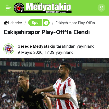
Geredeli Başkan Bolu’da
0
Paylaş
Gündem Oldu: Hedef
Spor
Haberler
Eskişehirspor Play-Off’ta
Elendi
Eskişehirspor Play-Off’ta Elendi
Almanya Modeli
Gerede Medyatakip
tarafından yayınlandı
9 Mayıs 2026, 17:09
yayınlandı