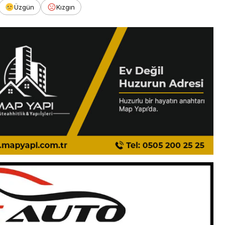
Üzgün
Kızgın