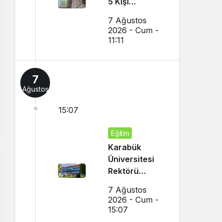
5 Kişi
Dumandan
7 Ağustos
Etkilendi
2026 - Cum -
11:11
7
Ağustos
15:07
Eğitim
Karabük
Üniversitesi
Rektörü
Kırışık’tan
7 Ağustos
Aday
2026 - Cum -
Öğrencilere
15:07
Tercih Çağrısı