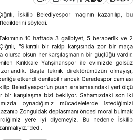
ılı, İskilip Belediyespor maçının kazanılıp, bu
Genel
flediklerini söyledi.
’ta Durağa
Zonguldak’taki
Takımının 10 haftada 3 galibiyet, 5 beraberlik ve 2
aziye Uçtu,
Hastaneler Afetlere
ığrılı, “Sıkıntılı bir rakip karşısında zor bir maça
Karşı Hazırlanıyor
 olursa olsun her karşılaşmanın bir güçlüğü vardır.
ilen Kırıkkale Yahşihanspor ile evimizde golsüz
orlandık. Başta teknik direktörümüzün olmayışı,
berliğe etkendi denilebilir ancak Geredespor camiası
kilip Belediyespor’un puan sıralamasındaki yeri ölçü
 bir karşılaşma bizi bekliyor. Sahamızdaki son iki
mızda oynadığımız mücadelelerde istediğimizi
a kazanıp Zonguldak deplasmanı öncesi moral bulmak
irdiğimiz yere iyi diyemeyiz. Bu nedenle İskilip
zanmalıyız.”dedi.