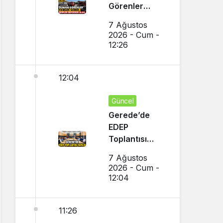
Görenler
Yangın Sandı,
7 Ağustos
Ekipler
2026 - Cum -
Seferber Oldu
12:26
12:04
Güncel
Gerede’de
EDEP
Toplantısı
Yapıldı
7 Ağustos
2026 - Cum -
12:04
11:26