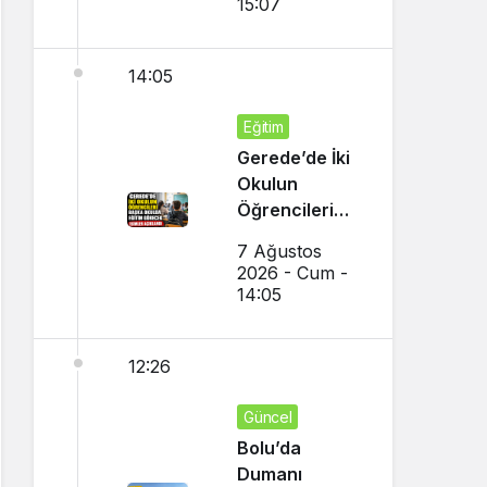
15:07
Tercih Çağrısı
14:05
Eğitim
Gerede’de İki
Okulun
Öğrencileri
Başka Okulda
7 Ağustos
Eğitim
2026 - Cum -
Görecek
14:05
12:26
Güncel
Bolu’da
Dumanı