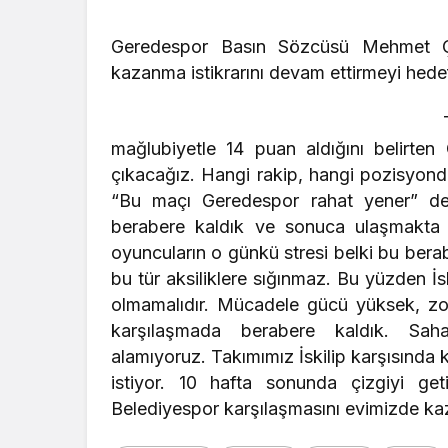
Geredespor Basın Sözcüsü Mehmet Çığr
Genel
kazanma istikrarını devam ettirmeyi hede
Zonguldak
Çarptı, Ar
mağlubiyetle 14 puan aldığını belirten Ç
Alev Aldı
çıkacağız. Hangi rakip, hangi pozisyonda
“Bu maçı Geredespor rahat yener” den
berabere kaldık ve sonuca ulaşmakta z
oyuncuların o günkü stresi belki bu bera
bu tür aksiliklere sığınmaz. Bu yüzden İs
olmamalıdır. Mücadele gücü yüksek, zor
karşılaşmada berabere kaldık. Saha
alamıyoruz. Takımımız İskilip karşısınd
istiyor. 10 hafta sonunda çizgiyi get
Belediyespor karşılaşmasını evimizde ka