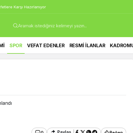
etlere Karşı Hazırlanıyor
Mİ
SPOR
VEFAT EDENLER
RESMİ İLANLAR
KADROM
nlandı
Paylaş
0
Beğen