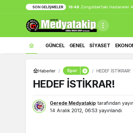
16:48
Zonguldak’taki Hastaneler Af
SON GELIŞMELER
GÜNCEL
GENEL
SİYASET
EKONO
Spor
Haberler
HEDEF İSTİKRAR!
HEDEF İSTİKRAR!
Gerede Medyatakip
tarafından yayı
14 Aralık 2012, 06:53
yayınlandı