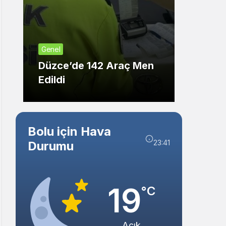
Sistem Modu
Sistem modunu seçin.
Genel
Genel
Düzce’de 142 Araç Men
Düzce
Edildi
Kişide
Bolu için Hava
23:41
Durumu
19
°C
Açık