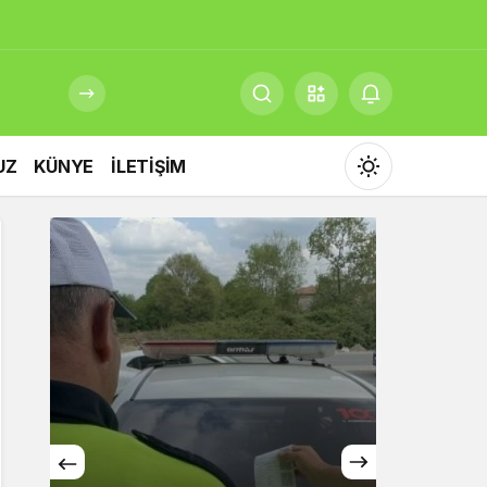
UZ
KÜNYE
İLETİŞİM
Mod
değiştir
Gündüz Modu
Gündüz modunu seçin.
Gece Modu
Gece modunu seçin.