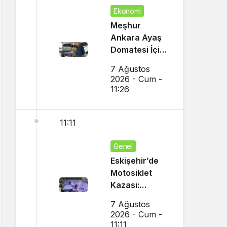
Ekonomi
Meşhur
Ankara Ayaş
Domatesi İçin
Hasat Vakti
7 Ağustos
Geldi
2026 - Cum -
11:26
11:11
Genel
Eskişehir’de
Motosiklet
Kazası:
Dükkanın
7 Ağustos
Camı Kırıldı,
2026 - Cum -
Arbede Çıktı
11:11