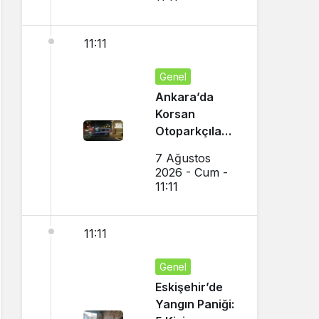
11:11
Genel
Ankara’da
Korsan
Otoparkçılara
Şok
7 Ağustos
Operasyon:
2026 - Cum -
10 Kişi
11:11
Gözaltına
Alındı
11:11
Genel
Eskişehir’de
Yangın Paniği: