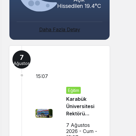
Hissedilen 19.4°C
Daha Fazla Detay
7
Ağustos
15:07
Eğitim
Karabük
Üniversitesi
Rektörü
Kırışık’tan
7 Ağustos
Aday
2026 - Cum -
Öğrencilere