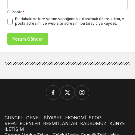
E-Posta
*
Bir dahaki sefere yorum yaptığımda kullanılmak üzere adımı, e-
posta adresimi ve web site adresimi bu tarayıcıya kaydet.
Yorum Gönder
GÜNCEL
GENEL
SİYASET
EKONOMİ
SPOR
VEFAT EDENLER
RESMİ İLANLAR
KADROMUZ
KÜNYE
İLETİŞİM
Gerede Medya Takip - Çığrılı Medya Grup © Telif Hakkı