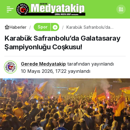
Galatasaray’ın 26.
0
Paylaş
Şampiyonluğu
Spor
Haberler
Karabük Safranbolu’da
Galatasaray Şampiyonluğu
Karabük Safranbolu’da Galatasaray
Coşkusu!
Ankara’da Coşkuyla
Şampiyonluğu Coşkusu!
Kutlandı
Gerede Medyatakip
tarafından yayınlandı
10 Mayıs 2026, 17:22
yayınlandı