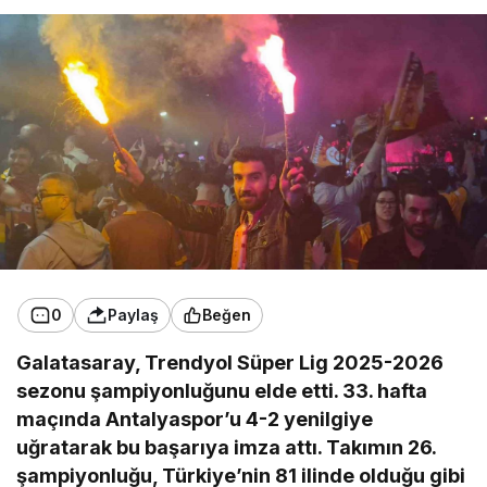
0
Paylaş
Beğen
Galatasaray, Trendyol Süper Lig 2025-2026
sezonu şampiyonluğunu elde etti. 33. hafta
maçında Antalyaspor’u 4-2 yenilgiye
uğratarak bu başarıya imza attı. Takımın 26.
şampiyonluğu, Türkiye’nin 81 ilinde olduğu gibi