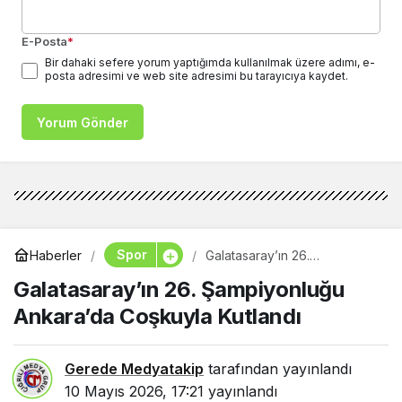
E-Posta
*
Bir dahaki sefere yorum yaptığımda kullanılmak üzere adımı, e-
posta adresimi ve web site adresimi bu tarayıcıya kaydet.
Yorum Gönder
Spor
Haberler
Galatasaray’ın 26.
Şampiyonluğu Ankara’da
Galatasaray’ın 26. Şampiyonluğu
Coşkuyla Kutlandı
Ankara’da Coşkuyla Kutlandı
Gerede Medyatakip
tarafından yayınlandı
10 Mayıs 2026, 17:21
yayınlandı