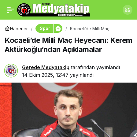
Kocaelispor’dan 3 Puan
0
Paylaş
Hedefi: Tayfur Bingöl
Spor
Haberler
Kocaeli’de Milli Maç
Heyecanı: Kerem
Kocaeli’de Milli Maç Heyecanı: Kerem
Aktürkoğlu’ndan Açıklamalar
İddialı Konuştu
Aktürkoğlu’ndan Açıklamalar
Gerede Medyatakip
tarafından yayınlandı
14 Ekim 2025, 12:47
yayınlandı