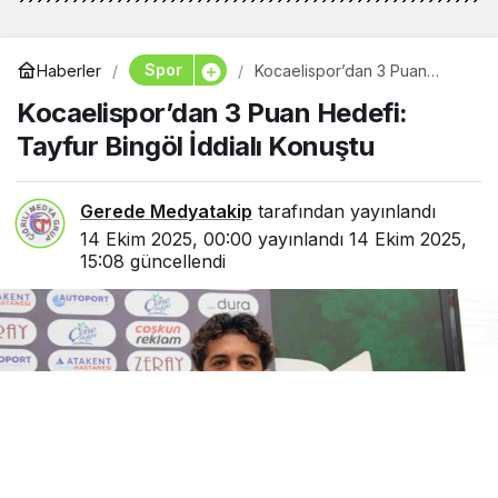
Spor
Haberler
Kocaelispor’dan 3 Puan
Hedefi: Tayfur Bingöl İddialı
Kocaelispor’dan 3 Puan Hedefi:
Konuştu
Tayfur Bingöl İddialı Konuştu
Gerede Medyatakip
tarafından yayınlandı
14 Ekim 2025, 00:00
yayınlandı
14 Ekim 2025,
15:08
güncellendi