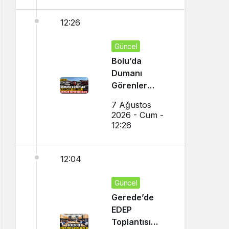
12:26
Güncel
Bolu’da
Dumanı
Görenler
Yangın Sandı,
7 Ağustos
Ekipler
2026 - Cum -
Seferber Oldu
12:26
12:04
Güncel
Gerede’de
EDEP
Toplantısı