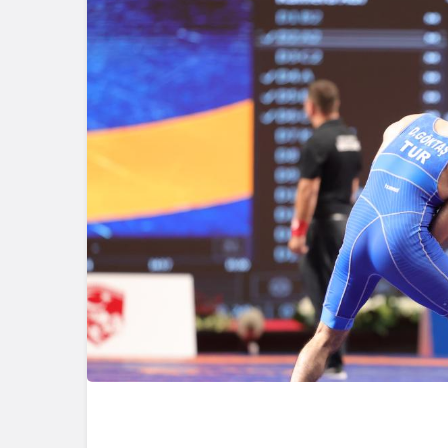
Güncel
Ünlü Oyuncu Ülkü Hilal
Çiftçi’nin Gerede
Bağlantısı Ortaya Çıktı