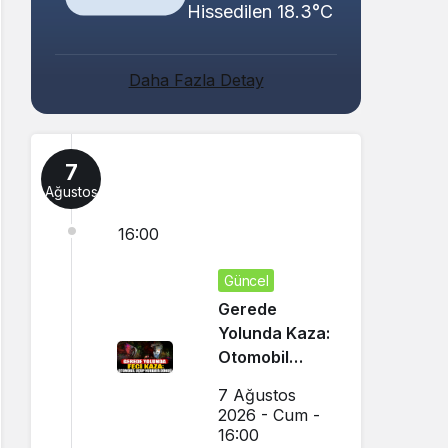
Hissedilen 18.3°C
Daha Fazla Detay
7
Ağustos
16:00
Güncel
Gerede
Yolunda Kaza:
Otomobil
Uçup
7 Ağustos
Hurdaya
2026 - Cum -
Döndü
16:00