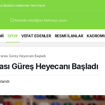
a Müdürü Hakkında Yeni Karar
Mİ
SPOR
VEFAT EDENLER
RESMİ İLANLAR
KADROM
rarası Güreş Heyecanı Başladı
rası Güreş Heyecanı Başladı
nlandı