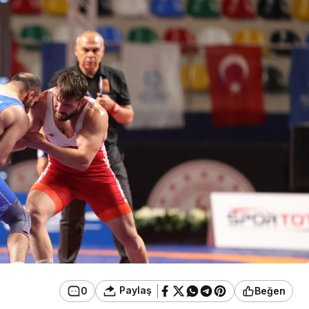
Güncel
Resmi İla
Gerede’de Görev Yapan
Banka Müdürü Hakkında
TEBLİĞ
Yeni Karar
AİLE 
Paylaş
0
Beğen