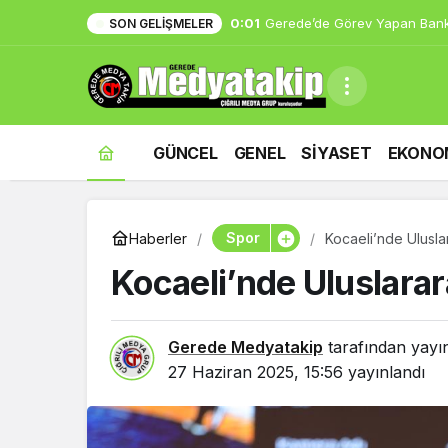
0:01
Gerede’de Görev Yapan Bank
SON GELIŞMELER
GÜNCEL
GENEL
SİYASET
EKONO
Spor
Haberler
Kocaeli’nde Ulusla
Kocaeli’nde Uluslara
Gerede Medyatakip
tarafından yayı
27 Haziran 2025, 15:56
yayınlandı