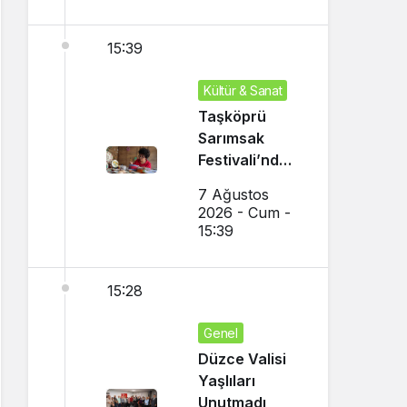
15:39
Kültür & Sanat
Taşköprü
Sarımsak
Festivali’nde
El Sanatları ve
7 Ağustos
Yöresel
2026 - Cum -
Lezzetler
15:39
Buluştu
15:28
Genel
Düzce Valisi
Yaşlıları
Unutmadı