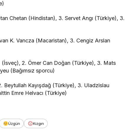
e)
tan Chetan (Hindistan), 3. Servet Angı (Türkiye), 3.
İstvan K. Vancza (Macaristan), 3. Cengiz Arslan
 (İsveç), 2. Ömer Can Doğan (Türkiye), 3. Mats
seyeu (Bağımsız sporcu)
2. Beytullah Kayışdağ (Türkiye), 3. Uladzislau
ttin Emre Helvacı (Türkiye)
Üzgün
Kızgın