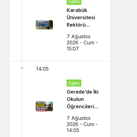
Eğitim
Karabük
Üniversitesi
Rektörü
Kırışık’tan
7 Ağustos
Aday
2026 - Cum -
Öğrencilere
15:07
Tercih Çağrısı
14:05
Eğitim
Gerede’de İki
Okulun
Öğrencileri
Başka Okulda
7 Ağustos
Eğitim
2026 - Cum -
Görecek
14:05