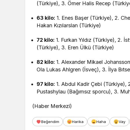
(Türkiye), 3. Ömer Halis Recep (Türkiy
63 kilo:
1. Enes Başer (Türkiye), 2. Che
Hakan Kızılarslan (Türkiye)
72 kilo:
1. Furkan Yıldız (Türkiye), 2. 
(Türkiye), 3. Eren Ülkü (Türkiye)
82 kilo:
1. Alexander Mikael Johansson
Ola Lukas Ahlgren (İsveç), 3. İlya Bıt
97 kilo:
1. Abdul Kadir Çebi (Türkiye), 
Pustashylau (Bağımsız sporcu), 3. Muhi
(Haber Merkezi)
Beğendim
Harika
Haha
Vay