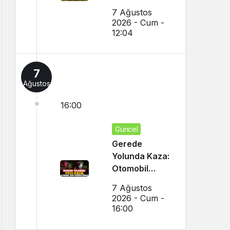
Yapıldı
7 Ağustos
2026 - Cum -
12:04
7
Ağustos
16:00
Güncel
Gerede
Yolunda Kaza:
Otomobil
Uçup
7 Ağustos
Hurdaya
2026 - Cum -
Döndü
16:00