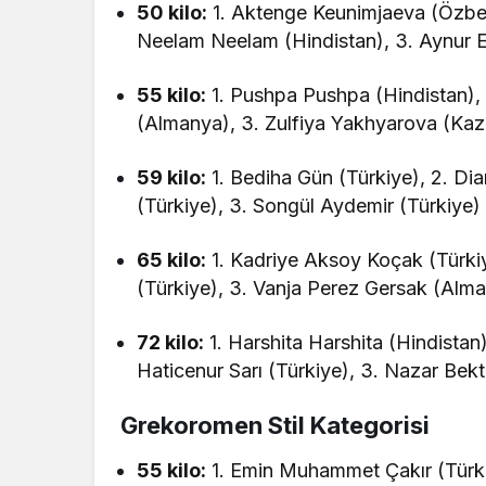
50 kilo:
1. Aktenge Keunimjaeva (Özbek
Neelam Neelam (Hindistan), 3. Aynur E
55 kilo:
1. Pushpa Pushpa (Hindistan), 2
(Almanya), 3. Zulfiya Yakhyarova (Kaz
59 kilo:
1. Bediha Gün (Türkiye), 2. D
(Türkiye), 3. Songül Aydemir (Türkiye)
65 kilo:
1. Kadriye Aksoy Koçak (Türkiy
(Türkiye), 3. Vanja Perez Gersak (Alm
72 kilo:
1. Harshita Harshita (Hindistan
Haticenur Sarı (Türkiye), 3. Nazar Bek
Grekoromen Stil Kategorisi
55 kilo:
1. Emin Muhammet Çakır (Türkiy