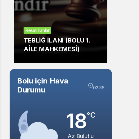
Sistem Modu
Sistem modunu seçin.
Resmi İlanlar
nlar
TAŞINMAZ SATIŞ
 İLANI (BOLU 1.
İHALESİ (GEREDE
MAHKEMESİ)
BELEDİYESİ)
Bolu için Hava
02:36
Durumu
18
°C
Az Bulutlu