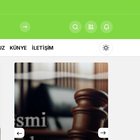
UZ
KÜNYE
İLETİŞİM
Mod
değiştir
Gündüz Modu
Gündüz modunu seçin.
Gece Modu
Gece modunu seçin.