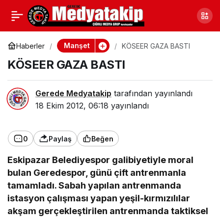
İHALE İPTAL
0
Paylaş
Manşet
Haberler
KÖSEER GAZA BASTI
KÖSEER GAZA BASTI
Gerede Medyatakip
tarafından yayınlandı
18 Ekim 2012, 06:18
yayınlandı
0
Paylaş
Beğen
Eskipazar Belediyespor galibiyetiyle moral
bulan Geredespor, günü çift antrenmanla
tamamladı. Sabah yapılan antrenmanda
istasyon çalışması yapan yeşil-kırmızılılar
akşam gerçekleştirilen antrenmanda taktiksel