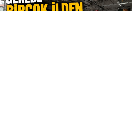
0
Paylaş
1
Türkiye Taekwondo Batı Grubu Şampiyonası
öncesinde Gerede’de düzenlenen ortak
antrenman ve hazırlık müsabakalarına Bolu,
Karabük, Kocaeli, Ankara, Bartın ile çevre
ilçelerden yaklaşık 200 sporcu katıldı.