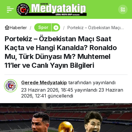
Gerede Birçok İlden 200
0
Paylaş
Kişiyi Ağırladı
Spor
Haberler
Portekiz – Özbekistan Maçı
Saat Kaçta ve Hangi
Portekiz – Özbekistan Maçı Saat
Kanalda? Ronaldo Mu, Türk
Dünyası Mı? Muhtemel 11’ler
Kaçta ve Hangi Kanalda? Ronaldo
ve Canlı Yayın Bilgileri
Mu, Türk Dünyası Mı? Muhtemel
11’ler ve Canlı Yayın Bilgileri
Gerede Medyatakip
tarafından yayınlandı
23 Haziran 2026, 18:45
yayınlandı
23 Haziran
2026, 12:41
güncellendi