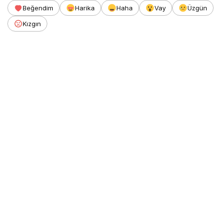
Beğendim
Harika
Haha
Vay
Üzgün
Kızgın