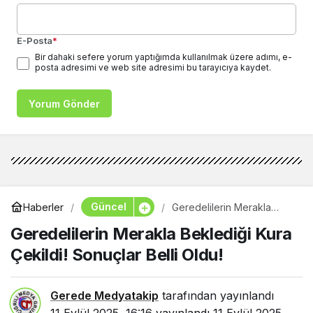
E-Posta
*
Bir dahaki sefere yorum yaptığımda kullanılmak üzere adımı, e-
posta adresimi ve web site adresimi bu tarayıcıya kaydet.
Yorum Gönder
Güncel
Haberler
Geredelilerin Merakla
Beklediği Kura Çekildi!
Geredelilerin Merakla Beklediği Kura
Sonuçlar Belli Oldu!
Çekildi! Sonuçlar Belli Oldu!
Gerede Medyatakip
tarafından yayınlandı