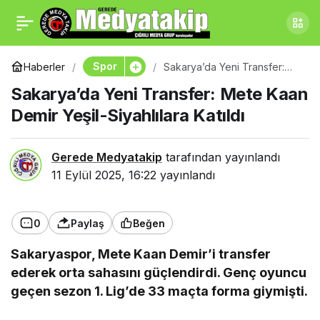
Geredelilerin Merakla
0
Paylaş
Beklediği Kura Çekildi!
Spor
Haberler
Sakarya’da Yeni Transfer:
Mete Kaan Demir Yeşil-
Sakarya’da Yeni Transfer: Mete Kaan
Siyahlılara Katıldı
Sonuçlar Belli Oldu!
Demir Yeşil-Siyahlılara Katıldı
Gerede Medyatakip
tarafından yayınlandı
11 Eylül 2025, 16:22
yayınlandı
0
Paylaş
Beğen
Sakaryaspor, Mete Kaan Demir’i transfer
ederek orta sahasını güçlendirdi. Genç oyuncu
geçen sezon 1. Lig’de 33 maçta forma giymişti.