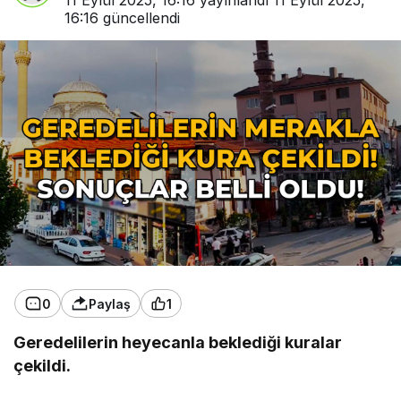
11 Eylül 2025, 16:16
yayınlandı
11 Eylül 2025,
16:16
güncellendi
0
Paylaş
1
Geredelilerin heyecanla beklediği kuralar
çekildi.