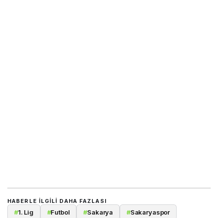
HABERLE ILGILI DAHA FAZLASI
#
1. Lig
#
Futbol
#
Sakarya
#
Sakaryaspor