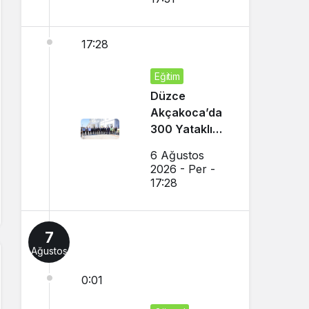
17:28
Eğitim
Düzce
Akçakoca’da
300 Yataklı
Modern Yurt
6 Ağustos
İnşaatı Devam
2026 - Per -
Ediyor
17:28
7
Ağustos
0:01