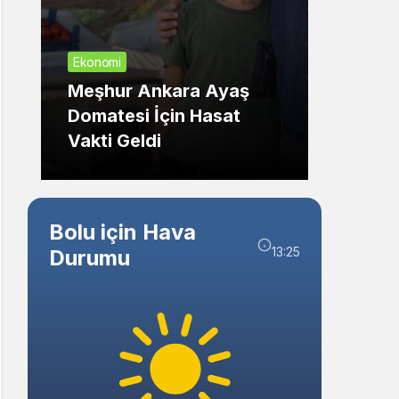
Sistem Modu
Sistem modunu seçin.
Ekonomi
Genel
Meşhur Ankara Ayaş
Eskiş
Domatesi İçin Hasat
Kazas
Vakti Geldi
Kırıld
Bolu için Hava
13:25
Durumu