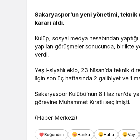
Sakaryaspor’un yeni yönetimi, teknik 
Güncel
kararı aldı.
Bolu’da Du
Kulüp, sosyal medya hesabından yaptığı 
Yangın San
yapılan görüşmeler sonucunda, birlikte yo
Seferber 
verdi.
Yeşil-siyahlı ekip, 23 Nisan’da teknik dir
ligin son üç haftasında 2 galibiyet ve 1 m
Sakaryaspor Kulübü’nün 8 Haziran’da yap
görevine Muhammet Kıratlı seçilmişti.
(Haber Merkezi)
Beğendim
Harika
Haha
Vay