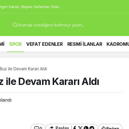
apıldı
Mİ
SPOR
VEFAT EDENLER
RESMİ İLANLAR
KADROM
Buz ile Devam Kararı Aldı
 ile Devam Kararı Aldı
nlandı
Paylaş
0
Beğen