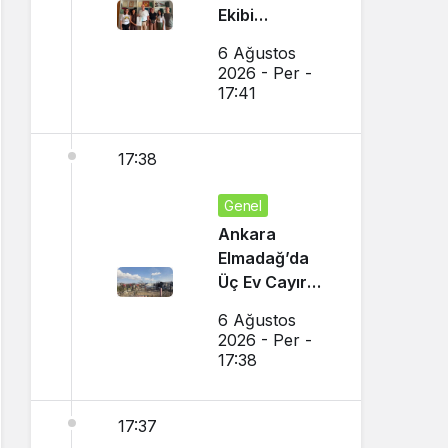
Ekibi
Slovenya’dan
6 Ağustos
Ses Verdi
2026 - Per -
17:41
17:38
Genel
Ankara
Elmadağ’da
Üç Ev Cayır
Cayır Yandı
6 Ağustos
2026 - Per -
17:38
17:37