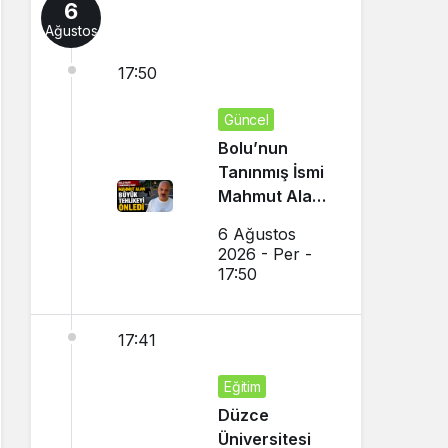
6
Ağustos
17:50
Güncel
Bolu’nun
Tanınmış İsmi
Mahmut Alan
Büyük
6 Ağustos
Tehlikeyi
2026 - Per -
Önledi
17:50
17:41
Eğitim
Düzce
Üniversitesi