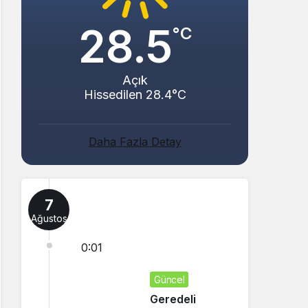
28.5
°C
Açık
Hissedilen 28.4°C
Daha Fazla Detay
7
Ağustos
0:01
Güncel
Geredeli