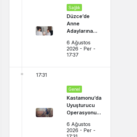
Sağlık
Düzce’de
Anne
Adaylarına
Özel Ev
6 Ağustos
Ziyaretleri
2026 - Per -
Yapılıyor
17:37
17:31
Genel
Kastamonu’da
Uyuşturucu
Operasyonu:
15 Gözaltı Var
6 Ağustos
2026 - Per -
17:31