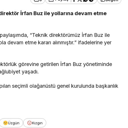
direktör İrfan Buz ile yollarına devam etme
Güncel
manı Görenler
paylaşımda, “Teknik direktörümüz İrfan Buz ile
dı, Ekipler
Gerede’de EDEP
la devam etme kararı alınmıştır.” ifadelerine yer
Oldu
Toplantısı Yapıldı
ektörlük görevine getirilen İrfan Buz yönetiminde
ağlubiyet yaşadı.
ılan seçimli olağanüstü genel kurulunda başkanlık
Üzgün
Kızgın