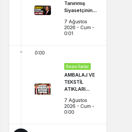
Tanınmış
Siyasetçinin
Acı Günü
7 Ağustos
2026 - Cum -
0:01
0:00
Resmi İlanlar
AMBALAJ VE
TEKSTİL
ATIKLARI
TOPLAMA
7 Ağustos
İHALELERİ
2026 - Cum -
(GEREDE
0:00
BELEDİYESİ)