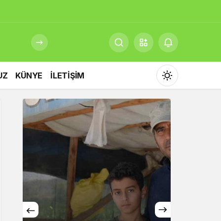
UZ
KÜNYE
İLETİŞİM
Mod
değiştir
Gündüz Modu
Gündüz modunu seçin.
Gece Modu
Gece modunu seçin.