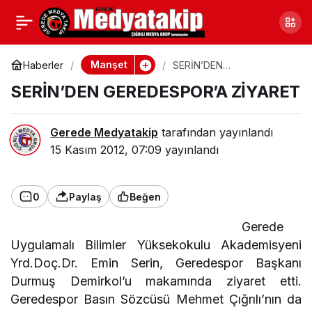
GEREDE’NİN BAŞBUĞU
0
Paylaş
HAYATINI KAYBETTİ
Manşet
Haberler
SERİN’DEN
GEREDESPOR’A ZİYARET
SERİN’DEN GEREDESPOR’A ZİYARET
Gerede Medyatakip
tarafından yayınlandı
15 Kasım 2012, 07:09
yayınlandı
0
Paylaş
Beğen
Gerede
Uygulamalı Bilimler Yüksekokulu Akademisyeni
Yrd.Doç.Dr. Emin Serin, Geredespor Başkanı
Durmuş Demirkol’u makamında ziyaret etti.
Geredespor Basın Sözcüsü Mehmet Çığrılı’nın da