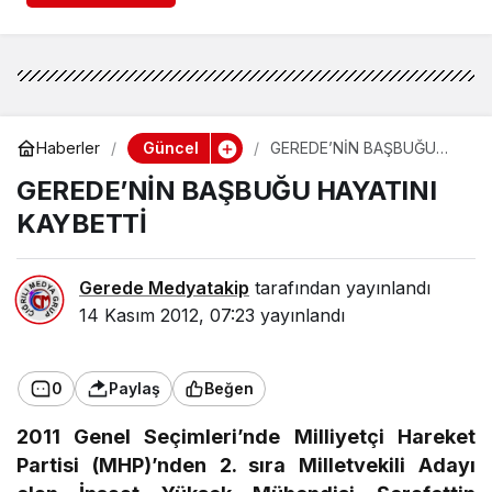
Güncel
Haberler
GEREDE’NİN BAŞBUĞU
HAYATINI KAYBETTİ
GEREDE’NİN BAŞBUĞU HAYATINI
KAYBETTİ
Gerede Medyatakip
tarafından yayınlandı
14 Kasım 2012, 07:23
yayınlandı
0
Paylaş
Beğen
2011 Genel Seçimleri’nde Milliyetçi Hareket
Partisi (MHP)’nden 2. sıra Milletvekili Adayı