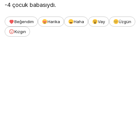
-4 çocuk babasıydı.
Beğendim
Harika
Haha
Vay
Üzgün
Kızgın