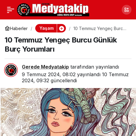
10 Temmuz Yengeç
0
Burcu Günlük Burç
Yaşam
Haberler
10 Temmuz Yengeç Burcu
Günlük Burç Yorumları
10 Temmuz Yengeç Burcu Günlük
Yorumları
Burç Yorumları
Gerede Medyatakip
tarafından yayınlandı
9 Temmuz 2024, 08:02
yayınlandı
10 Temmuz
2024, 09:32
güncellendi