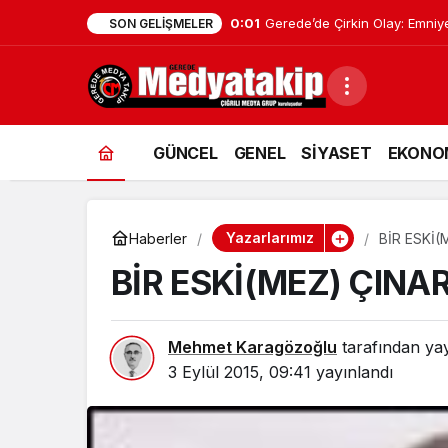
0:01
Geredeli Tanınmış Siyasetçin
SON GELIŞMELER
GÜNCEL
GENEL
SİYASET
EKONO
Yazarlarımız
Haberler
BİR ESKİ
BİR ESKİ(MEZ) ÇIN
Mehmet Karagözoğlu
tarafından yay
3 Eylül 2015, 09:41
yayınlandı