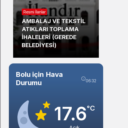
Sistem Modu
Resmi İlanlar
Sistem modunu seçin.
Güncel
AMBALAJ VE TEKSTİL
ATIKLARI TOPLAMA
Bolu’
İHALELERİ (GEREDE
Mahm
BELEDİYESİ)
Tehli
Bolu için Hava
06:32
Durumu
17.6
°C
Açık