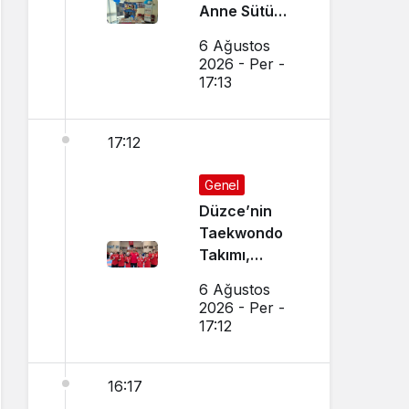
Anne Sütü
Farkındalığı
6 Ağustos
İçin Etkinlik
2026 - Per -
Düzenlendi
17:13
17:12
Genel
Düzce’nin
Taekwondo
Takımı,
Amasya’da
6 Ağustos
Başarı
2026 - Per -
Sağladı
17:12
16:17