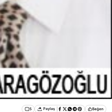
Paylaş
5
Beğen