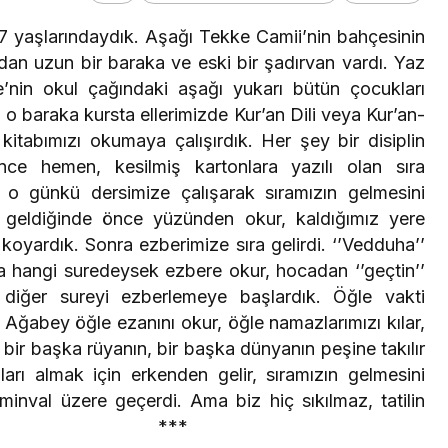
 6-7 yaşlarındaydık. Aşağı Tekke Camii’nin bahçesinin
adan uzun bir baraka ve eski bir şadırvan vardı. Yaz
de’nin okul çağındaki aşağı yukarı bütün çocukları
 o baraka kursta ellerimizde Kur’an Dili veya Kur’an-
 kitabımızı okumaya çalışırdık. Her şey bir disiplin
lince hemen, kesilmiş kartonlara yazılı olan sıra
ır o günkü dersimize çalışarak sıramızın gelmesini
z geldiğinde önce yüzünden okur, kaldığımız yere
koyardık. Sonra ezberimize sıra gelirdi. ‘’Vedduha’’
a hangi suredeysek ezbere okur, hocadan ‘’geçtin’’
diğer sureyi ezberlemeye başlardık. Öğle vakti
ğabey öğle ezanını okur, öğle namazlarımızı kılar,
, bir başka rüyanın, bir başka dünyanın peşine takılır
arı almak için erkenden gelir, sıramızın gelmesini
u minval üzere geçerdi. Ama biz hiç sıkılmaz, tatilin
nlenirdik. ***