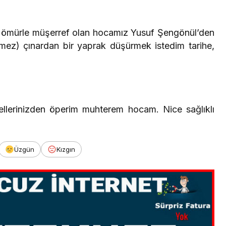
bir ömürle müşerref olan hocamız Yusuf Şengönül’den
(mez) çınardan bir yaprak düşürmek istedim tarihe,
 ellerinizden öperim muhterem hocam. Nice sağlıklı
Üzgün
Kızgın