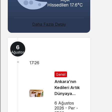
Hissedilen 17.6°C
Daha Fazla Detay
6
Ağustos
17:26
Genel
Ankara’nın
Kedileri Artık
Dünyaya
Canlı Yayında
6 Ağustos
Tanıtılıyor
2026 - Per -