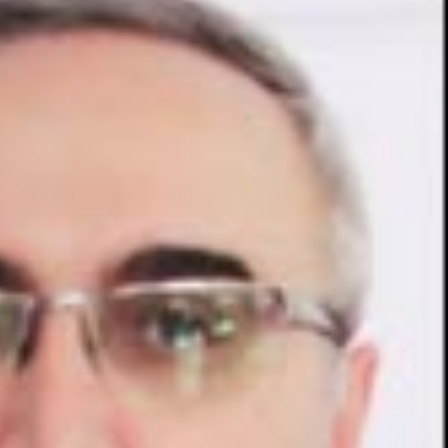
Güncel
Çirkin Olay:
oruşturma
Geredeli Tanınmış
Siyasetçinin Acı Günü