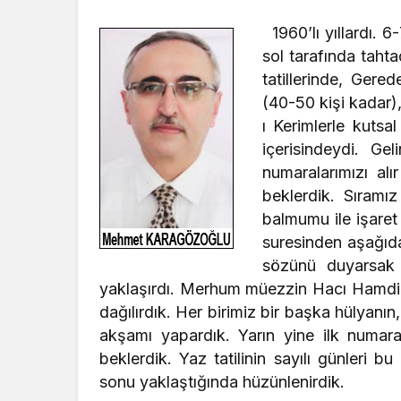
1960’lı yıllardı.
sol tarafında taht
tatillerinde, Gere
(40-50 kişi kadar),
ı Kerimlerle kutsal
içerisindeydi. Ge
numaralarımızı al
beklerdik. Sıramı
balmumu ile işaret 
suresinden aşağıd
sözünü duyarsak 
yaklaşırdı. Merhum müezzin Hacı Hamdi A
dağılırdık. Her birimiz bir başka hülyanın
akşamı yapardık. Yarın yine ilk numaral
beklerdik. Yaz tatilinin sayılı günleri b
sonu yaklaştığında hüzü