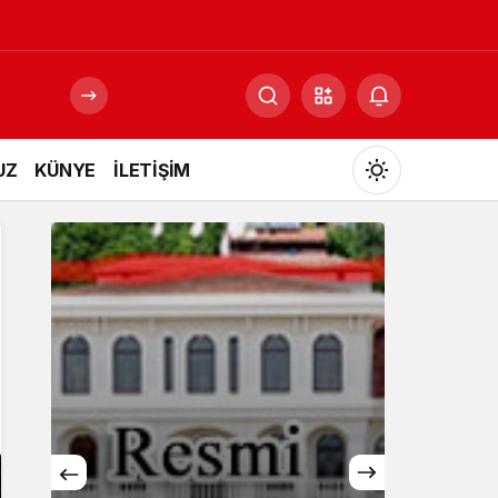
UZ
KÜNYE
İLETİŞİM
Mod
değiştir
Gündüz Modu
Gündüz modunu seçin.
Gece Modu
Gece modunu seçin.