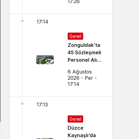
17:26
17:14
Genel
Zonguldak’ta
45 Sözleşmeli
Personel Alımı
Yapılacak!
6 Ağustos
2026 - Per -
17:14
17:13
Genel
Düzce
Kaynaşlı’da