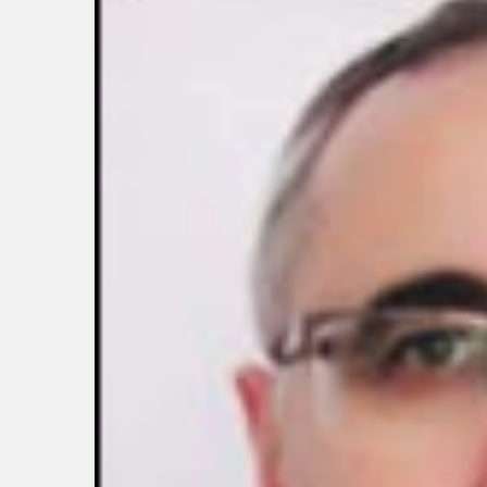
Güncel
Gerede’de 
Emniyet S
Başlattı