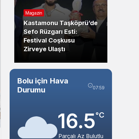
Sistem Modu
Magazin
Sistem modunu seçin.
Genel
Kastamonu Taşköprü’de
Sefo Rüzgarı Esti:
Karab
Festival Coşkusu
Feci T
Zirveye Ulaştı
Yaralı
Bolu için Hava
07:59
Durumu
16.5
°C
Parçalı Az Bulutlu