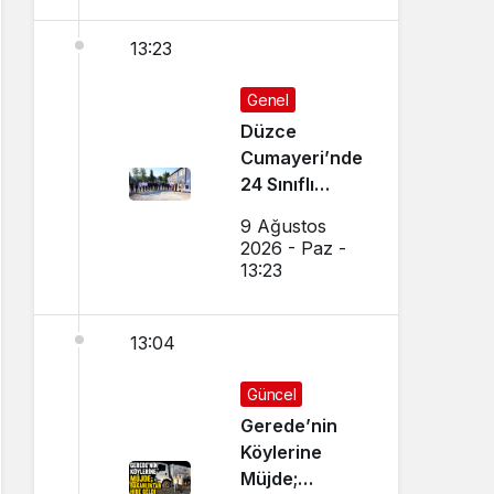
13:23
Genel
Düzce
Cumayeri’nde
24 Sınıflı
Ortaokul
9 Ağustos
İnşaatı
2026 - Paz -
Başladı
13:23
13:04
Güncel
Gerede’nin
Köylerine
Müjde;