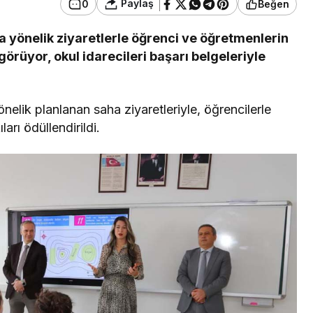
Paylaş
0
Beğen
 yönelik ziyaretlerle öğrenci ve öğretmenlerin
örüyor, okul idarecileri başarı belgeleriyle
elik planlanan saha ziyaretleriyle, öğrencilerle
arı ödüllendirildi.