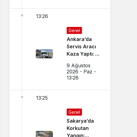
13:26
Genel
Ankara’da
Servis Aracı
Kaza Yaptı: 1’i
Ağır 7 Yaralı
9 Ağustos
2026 - Paz -
13:26
13:25
Genel
Sakarya’da
Korkutan
Yangın: