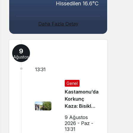
Hissedilen 16.6°C
Daha Fazla Detay
9
Ağustos
13:31
Genel
Kastamonu’da
Korkunç
Kaza: Bisiklet
Sürücüsü
9 Ağustos
Ağaç Altında
2026 - Paz -
Ölü Bulundu
13:31