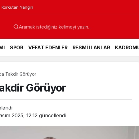
an Doktor Göreve Başladı
Mİ
SPOR
VEFAT EDENLER
RESMİ İLANLAR
KADROM
da Takdir Görüyor
akdir Görüyor
nlandı
asım 2025, 12:12
güncellendi