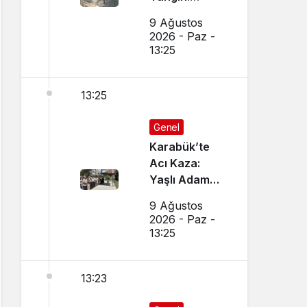
Ekipler ve
9 Ağustos
Vatandaşlar
2026 - Paz -
Seferber Oldu
13:25
13:25
Genel
Karabük’te
Acı Kaza:
Yaşlı Adam
Hayatını
9 Ağustos
Kaybetti
2026 - Paz -
13:25
13:23