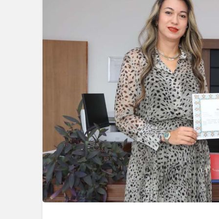
Güncel
Gerede – 
Arasında 
Yangın