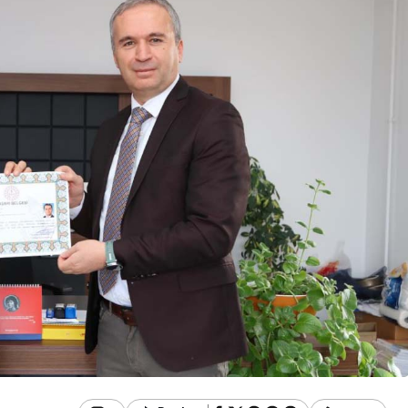
Güncel
Yeniçağa
Geredeliler Müjde! Yeni
Korkutan
Uzman Doktor Göreve
Başladı