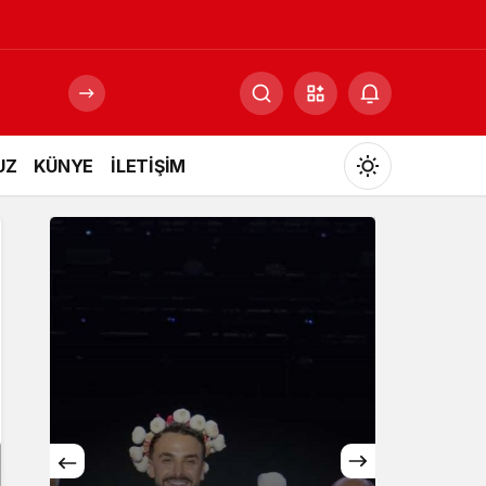
UZ
KÜNYE
İLETİŞİM
Mod
değiştir
Gündüz Modu
Gündüz modunu seçin.
Gece Modu
Gece modunu seçin.