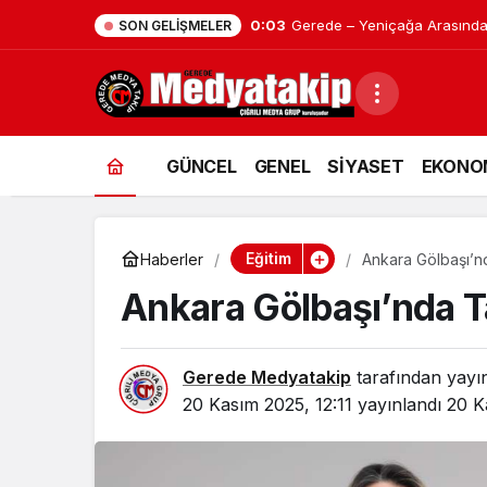
0:01
Geredeliler Müjde! Yeni Uzm
SON GELIŞMELER
GÜNCEL
GENEL
SİYASET
EKONO
Eğitim
Haberler
Ankara Gölbaşı’n
Ankara Gölbaşı’nda T
Gerede Medyatakip
tarafından yayı
20 Kasım 2025, 12:11
yayınlandı
20 K