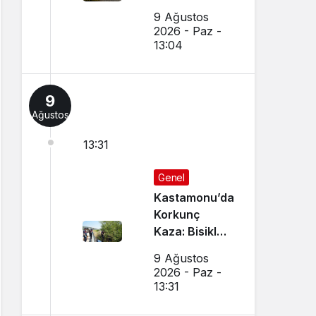
Bakanlıktan
9 Ağustos
Hibe Geldi
2026 - Paz -
13:04
9
Ağustos
13:31
Genel
Kastamonu’da
Korkunç
Kaza: Bisiklet
Sürücüsü
9 Ağustos
Ağaç Altında
2026 - Paz -
Ölü Bulundu
13:31