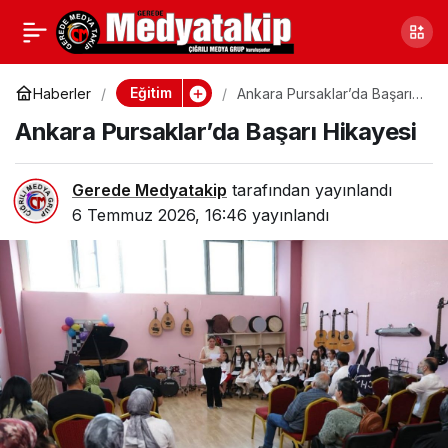
Ankara Çankaya’da
0
Paylaş
Ücretsiz Sunuluyor,
Eğitim
Haberler
Ankara Pursaklar’da Başarı
Hikayesi
Ankara Pursaklar’da Başarı Hikayesi
Dikkat Çekiyor
Gerede Medyatakip
tarafından yayınlandı
6 Temmuz 2026, 16:46
yayınlandı