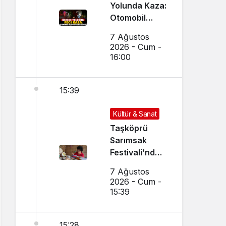
Yolunda Kaza:
Otomobil
Uçup
7 Ağustos
Hurdaya
2026 - Cum -
Döndü
16:00
15:39
Kültür & Sanat
Taşköprü
Sarımsak
Festivali’nde
El Sanatları ve
7 Ağustos
Yöresel
2026 - Cum -
Lezzetler
15:39
Buluştu
15:28