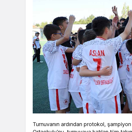
Turnuvanın ardından protokol, şampiyon o
Ortaokulu’nu, turnuvaya katılan tüm takım