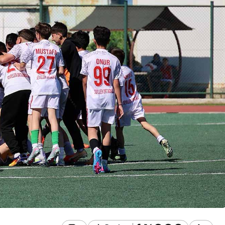
r
Genel
AZ SATIŞ
Zonguldak’ta Durağa
 (GEREDE
Çarptı, Araziye Uçtu,
ESİ)
Alev Aldı