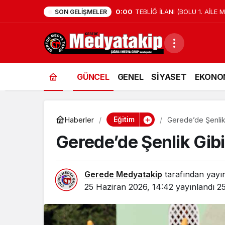
0:00
TEBLİĞ İLANI (BOLU 1. AİLE 
SON GELIŞMELER
GÜNCEL
GENEL
SİYASET
EKONO
Eğitim
Haberler
Gerede’de Şenlik 
Gerede’de Şenlik Gibi
Gerede Medyatakip
tarafından yayı
25 Haziran 2026, 14:42
yayınlandı
25