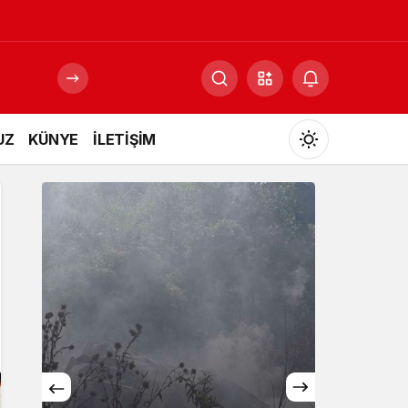
UZ
KÜNYE
İLETİŞİM
Mod
değiştir
Gündüz Modu
Gündüz modunu seçin.
Gece Modu
Gece modunu seçin.