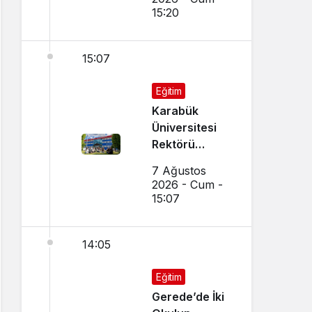
15:20
15:07
Eğitim
Karabük
Üniversitesi
Rektörü
Kırışık’tan
7 Ağustos
Aday
2026 - Cum -
Öğrencilere
15:07
Tercih Çağrısı
14:05
Eğitim
Gerede’de İki