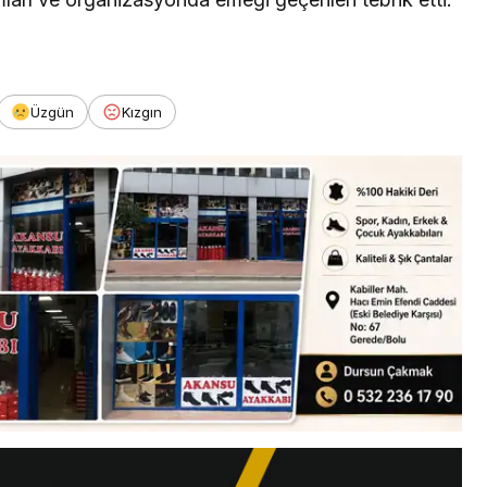
Üzgün
Kızgın