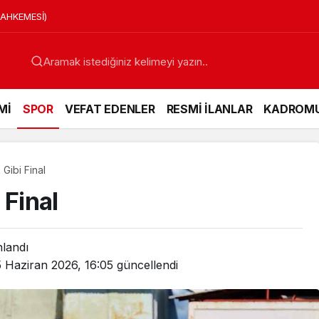
MAHKEMESİ)
Mİ
SPOR
VEFAT EDENLER
RESMİ İLANLAR
KADROM
Gibi Final
 Final
nlandı
 Haziran 2026, 16:05
güncellendi