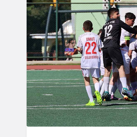
Resmi İlanla
Resmi İlanlar
TAŞINM
TEBLİĞ İLANI (BOLU 1.
İHALESİ
AİLE MAHKEMESİ)
BELEDİY