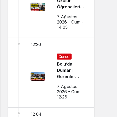
Okulun
Öğrencileri
Başka Okulda
7 Ağustos
Eğitim
2026 - Cum -
Görecek
14:05
12:26
Güncel
Bolu’da
Dumanı
Görenler
Yangın Sandı,
7 Ağustos
Ekipler
2026 - Cum -
Seferber Oldu
12:26
12:04