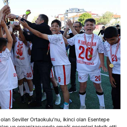
lan Seviller Ortaokulu’nu, ikinci olan Esentepe
ları ve organizasyonda emeği geçenleri tebrik etti.