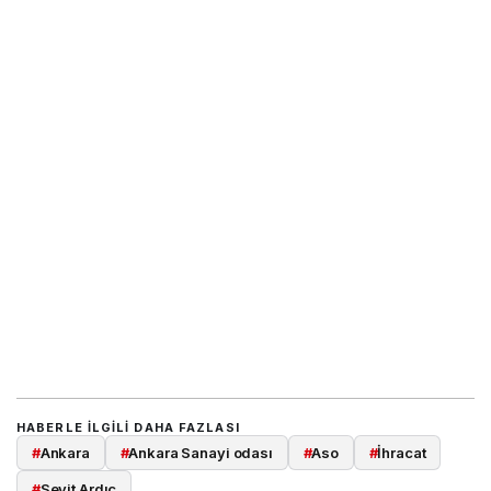
HABERLE ILGILI DAHA FAZLASI
#
Ankara
#
Ankara Sanayi odası
#
Aso
#
İhracat
#
Seyit Ardıç