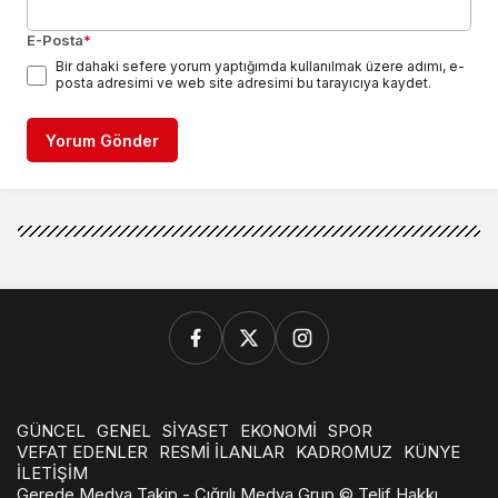
E-Posta
*
Bir dahaki sefere yorum yaptığımda kullanılmak üzere adımı, e-
posta adresimi ve web site adresimi bu tarayıcıya kaydet.
Yorum Gönder
GÜNCEL
GENEL
SİYASET
EKONOMİ
SPOR
VEFAT EDENLER
RESMİ İLANLAR
KADROMUZ
KÜNYE
İLETİŞİM
Gerede Medya Takip - Çığrılı Medya Grup © Telif Hakkı