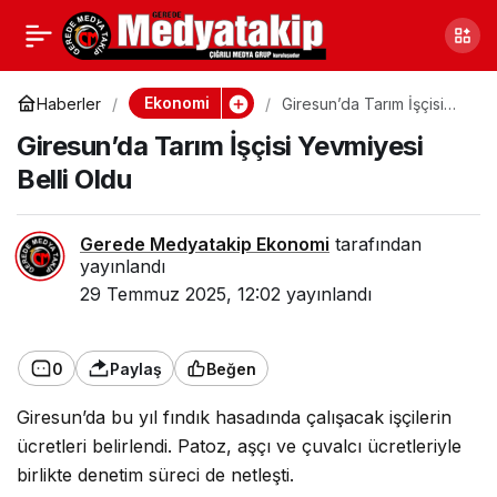
Ankara’nın İhracatı Arttı
0
Paylaş
Ekonomi
Haberler
Giresun’da Tarım İşçisi
Yevmiyesi Belli Oldu
Giresun’da Tarım İşçisi Yevmiyesi
Belli Oldu
Gerede Medyatakip Ekonomi
tarafından
yayınlandı
29 Temmuz 2025, 12:02
yayınlandı
0
Paylaş
Beğen
Giresun’da bu yıl fındık hasadında çalışacak işçilerin
ücretleri belirlendi. Patoz, aşçı ve çuvalcı ücretleriyle
birlikte denetim süreci de netleşti.