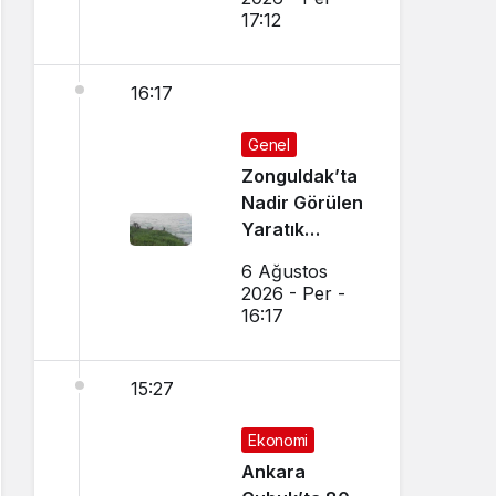
Sağladı
17:12
16:17
Genel
Zonguldak’ta
Nadir Görülen
Yaratık
Görüntülendi
6 Ağustos
2026 - Per -
16:17
15:27
Ekonomi
Ankara