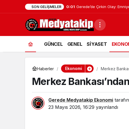
0:01
Geredeli Tanınmış Siyasetçin
SON GELIŞMELER
GÜNCEL
GENEL
SİYASET
EKONO
Ekonomi
Haberler
Merkez Bankas
Merkez Bankası’ndan
Gerede Medyatakip Ekonomi
tarafın
23 Mayıs 2026, 16:29
yayınlandı