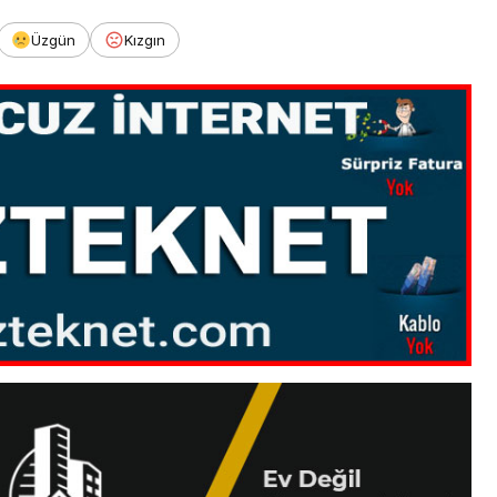
Üzgün
Kızgın