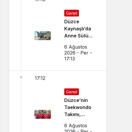
Genel
Düzce
Kaynaşlı’da
Anne Sütü
Farkındalığı
6 Ağustos
İçin Etkinlik
2026 - Per -
Düzenlendi
17:13
17:12
Genel
Düzce’nin
Taekwondo
Takımı,
Amasya’da
6 Ağustos
Başarı
2026 - Per -