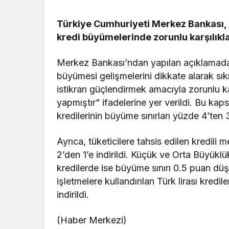
Türkiye Cumhuriyeti Merkez Bankası, 
Güncel
kredi büyümelerinde zorunlu karşılıkla
Gerede’de 
Merkez Bankası’ndan yapılan açıklamada
Emniyet S
büyümesi gelişmelerini dikkate alarak sı
Başlattı
istikrarı güçlendirmek amacıyla zorunlu k
yapmıştır” ifadelerine yer verildi. Bu kaps
kredilerinin büyüme sınırları yüzde 4’ten 
Ayrıca, tüketicilere tahsis edilen kredili
2’den 1’e indirildi. Küçük ve Orta Büyüklük
kredilerde ise büyüme sınırı 0.5 puan düş
işletmelere kullandırılan Türk lirası kred
indirildi.
(Haber Merkezi)