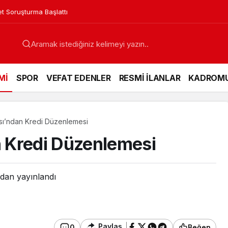
in Acı Günü
Mİ
SPOR
VEFAT EDENLER
RESMİ İLANLAR
KADROM
ı’ndan Kredi Düzenlemesi
 Kredi Düzenlemesi
dan yayınlandı
Paylaş
0
Beğen