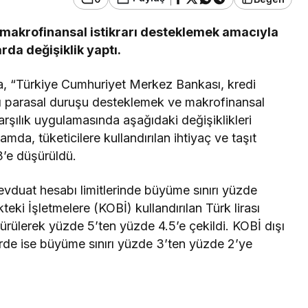
makrofinansal istikrarı desteklemek amacıyla
rda değişiklik yaptı.
Güncel
Çirkin Olay:
, “Türkiye Cumhuriyet Merkez Bankası, kredi
oruşturma
Geredeli Tanınmış
kı parasal duruşu desteklemek ve makrofinansal
Siyasetçinin Acı Günü
arşılık uygulamasında aşağıdaki değişiklikleri
amda, tüketicilere kullandırılan ihtiyaç ve taşıt
3’e düşürüldü.
 mevduat hesabı limitlerinde büyüme sınırı yüzde
teki İşletmelere (KOBİ) kullandırılan Türk lirası
ürülerek yüzde 5’ten yüzde 4.5’e çekildi. KOBİ dışı
ilerde ise büyüme sınırı yüzde 3’ten yüzde 2’ye