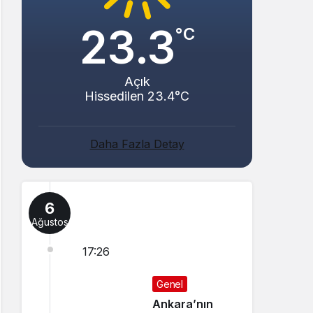
23.3
°C
Açık
Hissedilen 23.4°C
Daha Fazla Detay
6
Ağustos
17:26
Genel
Ankara’nın