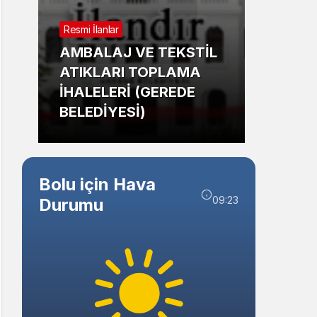
Sistem Modu
Resmi İlanlar
Sistem modunu seçin.
Güncel
AMBALAJ VE TEKSTİL
ATIKLARI TOPLAMA
Bolu’
İHALELERİ (GEREDE
Mahm
BELEDİYESİ)
Tehli
Bolu için Hava
09:23
Durumu