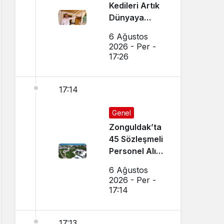
Kedileri Artık
Dünyaya
Canlı Yayında
6 Ağustos
Tanıtılıyor
2026 - Per -
17:26
17:14
Genel
Zonguldak’ta
45 Sözleşmeli
Personel Alımı
Yapılacak!
6 Ağustos
2026 - Per -
17:14
17:13