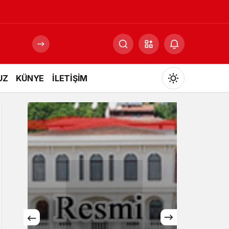
UZ
KÜNYE
İLETİŞİM
Mod
değiştir
Gündüz Modu
Gündüz modunu seçin.
Gece Modu
Gece modunu seçin.