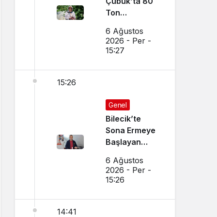
Çubuk’ta 80
Ton
Bekleniyor
6 Ağustos
2026 - Per -
15:27
15:26
Genel
Bilecik’te
Sona Ermeye
Başlayan
Mesleği
6 Ağustos
Sürdürüyor
2026 - Per -
15:26
14:41