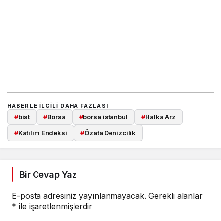
HABERLE ILGILI DAHA FAZLASI
#
bist
#
Borsa
#
borsa istanbul
#
Halka Arz
#
Katılım Endeksi
#
Özata Denizcilik
Bir Cevap Yaz
E-posta adresiniz yayınlanmayacak.
Gerekli alanlar
*
ile işaretlenmişlerdir