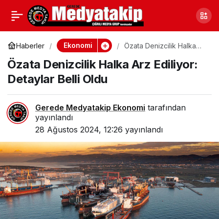
Fiyat Etkiketi
0
Paylaş
Denetimlerinde Ceza
Ekonomi
Haberler
Özata Denizcilik Halka
Arz Ediliyor: Detaylar Belli
Özata Denizcilik Halka Arz Ediliyor:
Oldu
Yağdı
Detaylar Belli Oldu
Gerede Medyatakip Ekonomi
tarafından
yayınlandı
28 Ağustos 2024, 12:26
yayınlandı