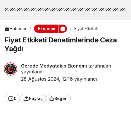
Ekonomi
Haberler
Fiyat Etkiketi
Denetimlerinde Ceza
Fiyat Etkiketi Denetimlerinde Ceza
Yağdı
Yağdı
Gerede Medyatakip Ekonomi
tarafından
yayınlandı
28 Ağustos 2024, 12:16
yayınlandı
0
Paylaş
Beğen
Ticaret Bakanlığı, bu yılın ilk 8 ayında
gerçekleştirdiği fiyat etiketi denetimleriyle ilgili
çarpıcı veriler paylaştı. Bakanlık, mevzuata uygun