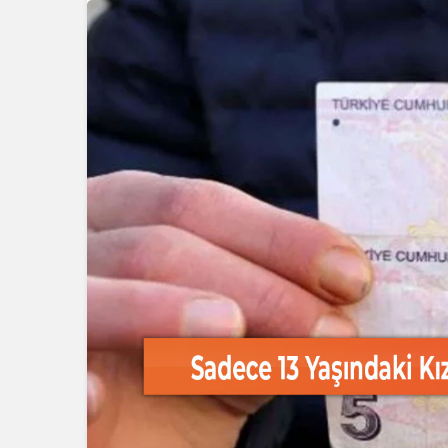
Güncel
Bolu’nun T
Mahmut Al
Tehlikeyi Ö