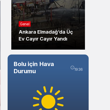
Sistem Modu
Sistem modunu seçin.
Sağlık
Genel
Düzce
Ankara Elmadağ’da Üç
Adayl
Ev Cayır Cayır Yandı
Ziyare
Bolu için Hava
19:36
Durumu