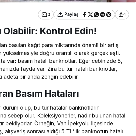
Paylaş
0
1
Olabilir: Kontrol Edin!
 basılan kağıt para miktarında önemli bir artış
n yükselmesiyle doğru orantılı olarak gerçekleşti.
a var: basım hatalı banknotlar. Eğer cebinizde 5,
anızda fayda var. Zira bu tür hatalı banknotlar,
i adeta bir anda zengin edebilir.
ran Basım Hataları
ir durum olup, bu tür hatalar banknotların
a sebep olur. Koleksiyonerler, nadir bulunan hatalı
ır bekliyorlar. Örneğin, Van İpekyolu ilçesinde
 alışveriş sonrası aldığı 5 TL’lik banknotun hatalı