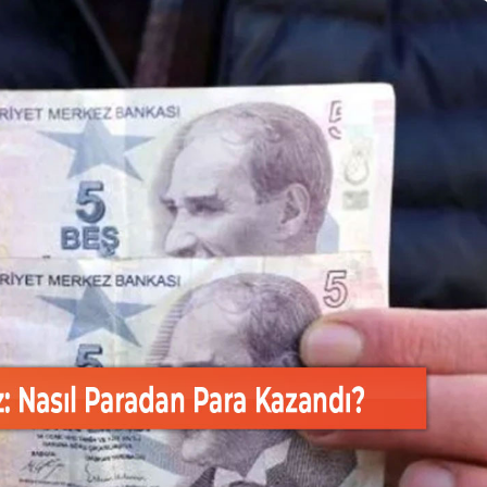
Eğitim
anınmış İsmi
an Büyük
Düzce Üniversitesi Ekibi
nledi
Slovenya’dan Ses Verdi