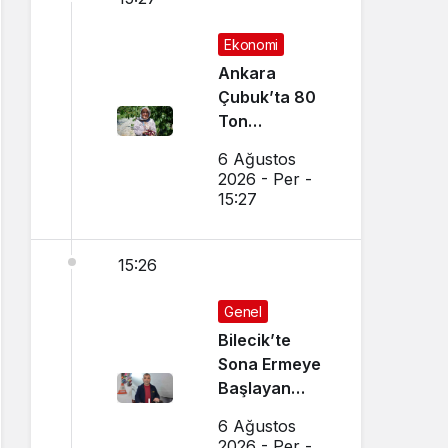
Ekonomi
Ankara
Çubuk’ta 80
Ton
Bekleniyor
6 Ağustos
2026 - Per -
15:27
15:26
Genel
Bilecik’te
Sona Ermeye
Başlayan
Mesleği
6 Ağustos
Sürdürüyor
2026 - Per -