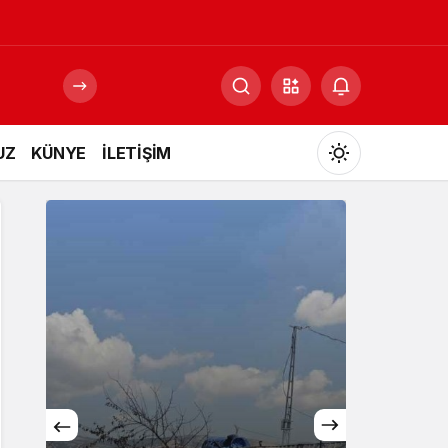
UZ
KÜNYE
İLETİŞİM
Mod
değiştir
Gündüz Modu
Gündüz modunu seçin.
Gece Modu
Gece modunu seçin.