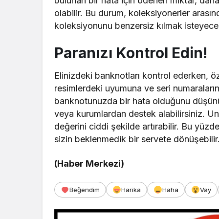
bulunan bir hata için ödenen miktar, dah
olabilir. Bu durum, koleksiyonerler arası
koleksiyonunu benzersiz kılmak isteyecek
Paranızı Kontrol Edin!
Elinizdeki banknotları kontrol ederken, öz
resimlerdeki uyumuna ve seri numaraların
banknotunuzda bir hata olduğunu düşünüy
veya kurumlardan destek alabilirsiniz. U
değerini ciddi şekilde artırabilir. Bu yüz
sizin beklenmedik bir servete dönüşebilir
(Haber Merkezi)
Beğendim
Harika
Haha
Vay