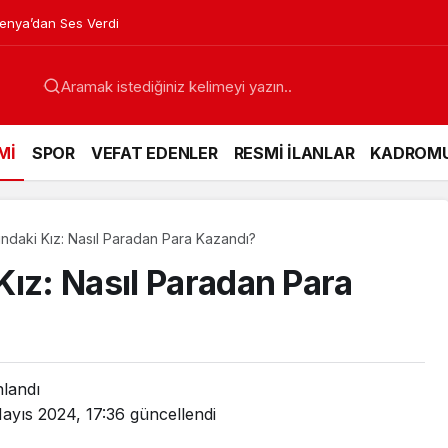
venya’dan Ses Verdi
Mİ
SPOR
VEFAT EDENLER
RESMİ İLANLAR
KADROM
ndaki Kız: Nasıl Paradan Para Kazandı?
ız: Nasıl Paradan Para
nlandı
ayıs 2024, 17:36
güncellendi