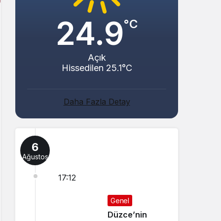
24.9
°C
Açık
Hissedilen 25.1°C
Daha Fazla Detay
6
Ağustos
17:12
Genel
Düzce’nin