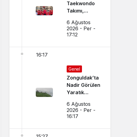
Taekwondo
Takımı,
Amasya’da
6 Ağustos
Başarı
2026 - Per -
Sağladı
17:12
16:17
Genel
Zonguldak’ta
Nadir Görülen
Yaratık
Görüntülendi
6 Ağustos
2026 - Per -
16:17
15:27