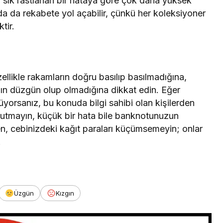
a sık rastlanan bir hataya göre çok daha yüksek
nda da rekabete yol açabilir, çünkü her koleksiyoner
tir.
ellikle rakamların doğru basılıp basılmadığına,
ın düzgün olup olmadığına dikkat edin. Eğer
orsanız, bu konuda bilgi sahibi olan kişilerden
nutmayın, küçük bir hata bile banknotunuzun
den, cebinizdeki kağıt paraları küçümsemeyin; onlar
.
Üzgün
Kızgın