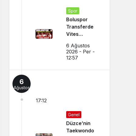
Spor
Boluspor
Transferde
Vites
Yükseltti
6 Ağustos
2026 - Per -
12:57
6
Ağustos
17:12
Genel
Düzce’nin
Taekwondo