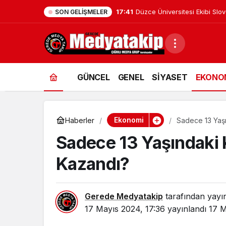
17:41
Düzce Üniversitesi Ekibi Slo
SON GELIŞMELER
GÜNCEL
GENEL
SİYASET
EKONO
Ekonomi
Haberler
Sadece 13 Yaşı
Sadece 13 Yaşındaki K
Kazandı?
Gerede Medyatakip
tarafından yayı
17 Mayıs 2024, 17:36
yayınlandı
17 M