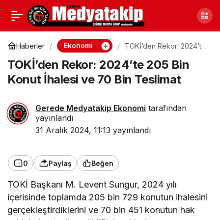
2025 Erdemir Personel
0
Paylaş
Alımı: Başvuru Şartları
Ekonomi
Haberler
TOKİ’den Rekor: 2024’te
205 Bin Konut İhalesi ve
TOKİ’den Rekor: 2024’te 205 Bin
70 Bin Teslimat
ve Tarihi Belli Oldu
Konut İhalesi ve 70 Bin Teslimat
Gerede Medyatakip Ekonomi
tarafından
yayınlandı
31 Aralık 2024, 11:13
yayınlandı
0
Paylaş
Beğen
TOKİ Başkanı M. Levent Sungur, 2024 yılı
içerisinde toplamda 205 bin 729 konutun ihalesini
gerçekleştirdiklerini ve 70 bin 451 konutun hak