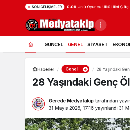
0:01
Gerede’de Görev Yapan Bank
SON GELIŞMELER
GÜNCEL
GENEL
SİYASET
EKONO
Genel
Haberler
28 Yaşındaki Gen
28 Yaşındaki Genç Ö
Gerede Medyatakip
tarafından yayı
31 Mayıs 2026, 17:16
yayınlandı
31 M