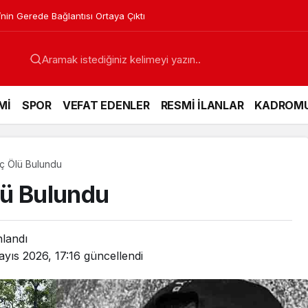
a Müdürü Hakkında Yeni Karar
Mİ
SPOR
VEFAT EDENLER
RESMİ İLANLAR
KADROM
ç Ölü Bulundu
lü Bulundu
nlandı
ayıs 2026, 17:16
güncellendi