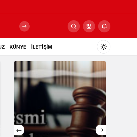
UZ
KÜNYE
İLETİŞİM
Mod
değiştir
Gündüz Modu
Gündüz modunu seçin.
Gece Modu
Gece modunu seçin.