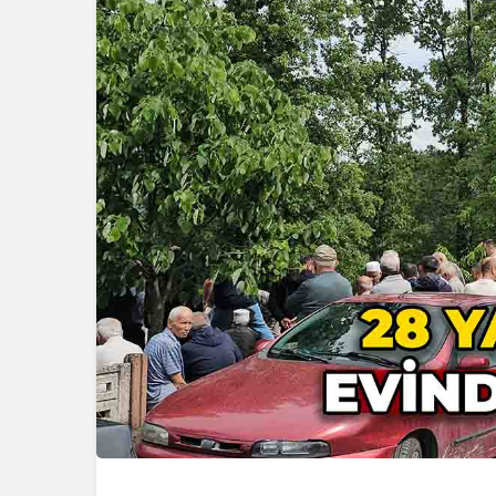
Güncel
Ünlü Oyunc
Çiftçi’nin
Bağlantısı 