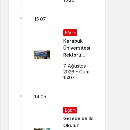
15:20
15:07
Eğitim
Karabük
Üniversitesi
Rektörü
Kırışık’tan
7 Ağustos
Aday
2026 - Cum -
Öğrencilere
15:07
Tercih Çağrısı
14:05
Eğitim
Gerede’de İki
Okulun