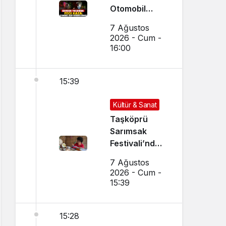
Otomobil
Uçup
7 Ağustos
Hurdaya
2026 - Cum -
Döndü
16:00
15:39
Kültür & Sanat
Taşköprü
Sarımsak
Festivali’nde
El Sanatları ve
7 Ağustos
Yöresel
2026 - Cum -
Lezzetler
15:39
Buluştu
15:28