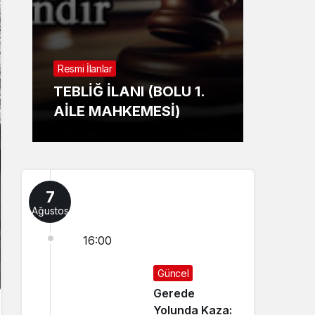
Sistem Modu
Sistem modunu seçin.
Resmi İl
Resmi İlanlar
TAŞI
TEBLİĞ İLANI (BOLU 1.
İHALE
AİLE MAHKEMESİ)
BELED
7
Ağustos
16:00
Güncel
Gerede
Yolunda Kaza: