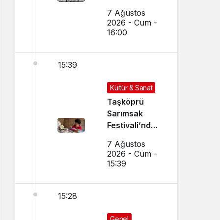
Uçup
7 Ağustos
Hurdaya
2026 - Cum -
Döndü
16:00
15:39
Kültür & Sanat
Taşköprü
Sarımsak
Festivali’nde
El Sanatları ve
7 Ağustos
Yöresel
2026 - Cum -
Lezzetler
15:39
Buluştu
15:28
Genel