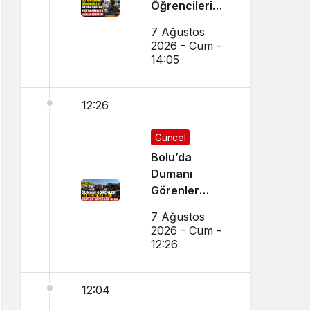
Öğrencileri
Başka Okulda
7 Ağustos
Eğitim
2026 - Cum -
Görecek
14:05
12:26
Güncel
Bolu’da
Dumanı
Görenler
Yangın Sandı,
7 Ağustos
Ekipler
2026 - Cum -
Seferber Oldu
12:26
12:04