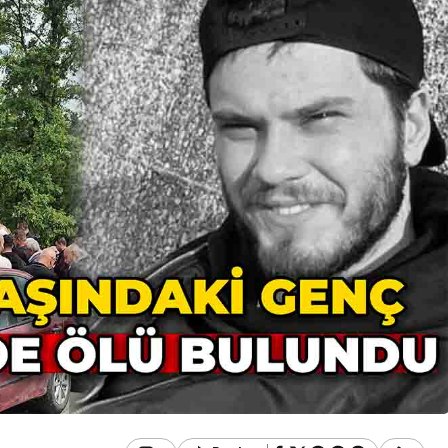
Güncel
u Ülkü Hilal
Gerede’de Görev Yapan
 Gerede
Banka Müdürü Hakkında
Ortaya Çıktı
Yeni Karar