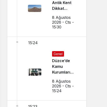
Antik Kent
Dikkat
Çekiyor
8 Ağustos
2026 - Cts -
15:30
15:24
Genel
Düzce’de
Kamu
Kurumları
Arasında İş
8 Ağustos
Birliği
2026 - Cts -
Toplantısı
15:24
Yapıldı
15:23