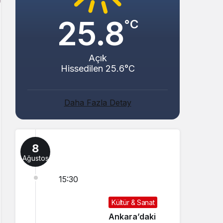
25.8
°C
Açık
Hissedilen 25.6°C
Daha Fazla Detay
8
Ağustos
15:30
Kültür & Sanat
Ankara’daki