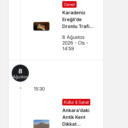
Genel
Karadeniz
Ereğli’de
Dronlu Trafik
Denetimi
8 Ağustos
Yapılıyor
2026 - Cts -
14:59
8
Ağustos
15:30
Kültür & Sanat
Ankara’daki
Antik Kent
Dikkat