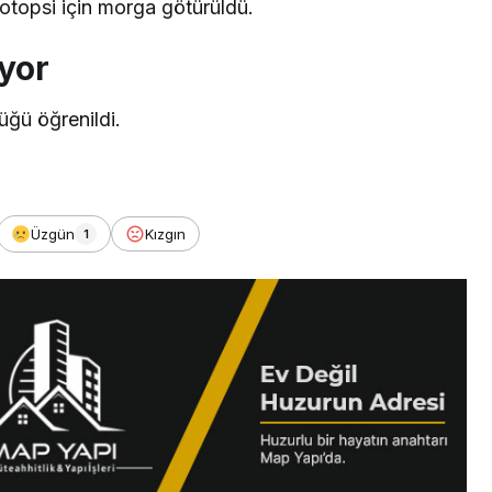
otopsi için morga götürüldü.
yor
düğü öğrenildi.
Üzgün
Kızgın
1