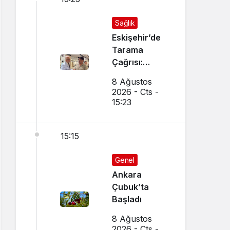
Sağlık
Eskişehir’de
Tarama
Çağrısı:
Birebir
8 Ağustos
Görüştü
2026 - Cts -
15:23
15:15
Genel
Ankara
Çubuk’ta
Başladı
8 Ağustos
2026 - Cts -