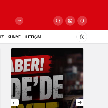
UZ
KÜNYE
İLETİŞİM
Mod
değiştir
Gündüz Modu
Gündüz modunu seçin.
Gece Modu
Gece modunu seçin.