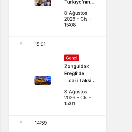
Türkiye’nin
Gururu Oldu
8 Ağustos
2026 - Cts -
15:08
15:01
Genel
Zonguldak
Ereğli’de
Ticari Taksi
İle Otomobil
8 Ağustos
Çarpıştı
2026 - Cts -
15:01
14:59