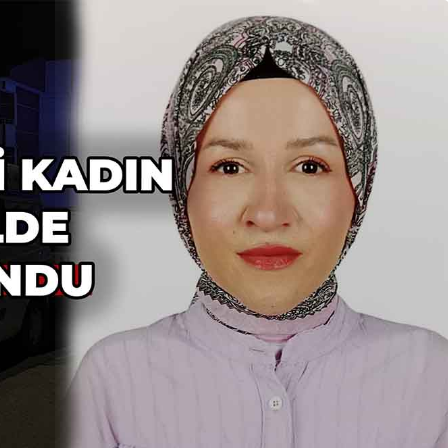
Güncel
 Esentepe
 Ayı
Bolu’da İnşaatta İş
ri Gündem
Kazası: 21 Yaşındaki İşçi
Yaralandı