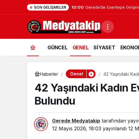
0:26
Bolu’da İnşaatta İş Kazası: 21
SON GELIŞMELER
GÜNCEL
GENEL
SİYASET
EKONO
Genel
Haberler
42 Yaşındaki Kadı
42 Yaşındaki Kadın Ev
Bulundu
Gerede Medyatakip
tarafından yayı
12 Mayıs 2026, 18:03
yayınlandı
12 M