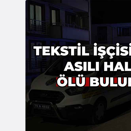
Güncel
Gerede’de
Girişindeki
Görüntüle
Oldu