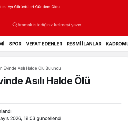
 Yaşındaki İşçi Yaralandı
Mİ
SPOR
VEFAT EDENLER
RESMİ İLANLAR
KADROM
n Evinde Asılı Halde Ölü Bulundu
inde Asılı Halde Ölü
nlandı
ayıs 2026, 18:03
güncellendi