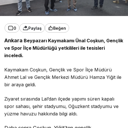
0
Paylaş
Beğen
Ankara
Beypazarı Kaymakamı Ünal Coşkun, Gençlik
ve Spor İlçe Müdürlüğü yetkilileri ile tesisleri
inceledi.
Kaymakam Coşkun, Gençlik ve Spor İlçe Müdürü
Ahmet Lal ve Gençlik Merkezi Müdürü Hamza Yiğit ile
bir araya geldi.
Ziyaret sırasında Lal’dan ilçede yapımı süren kapalı
spor sahası, şehir stadyumu, Oğuzkent stadyumu ve
yüzme havuzu hakkında bilgi aldı.
Daha sonra Coşkun, Yiğit’ten gençlik