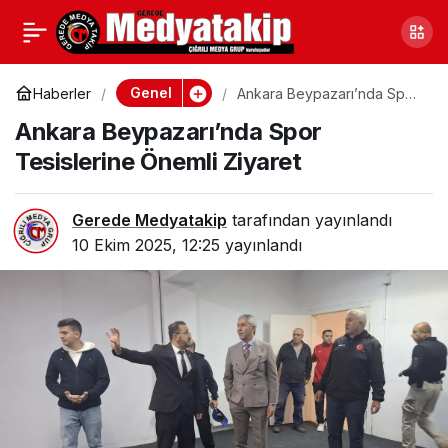
Bartın Amasra’da Fırtına
0
Paylaş
Dalgaları Coşturcu
Genel
Haberler
Ankara Beypazarı’nda Spor
Tesislerine Önemli Ziyaret
Ankara Beypazarı’nda Spor
Tesislerine Önemli Ziyaret
Gerede Medyatakip
tarafından yayınlandı
10 Ekim 2025, 12:25
yayınlandı