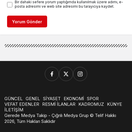
Bir dahaki sefere yorum yaptığımda kullanılmak üzere adımı, e-
posta adresimi ve web site adresimi bu tarayıcıya kaydet.
Yorum Gönder
GÜNCEL
GENEL
SİYASET
EKONOMİ
SPOR
VEFAT EDENLER
RESMİ İLANLAR
KADROMUZ
KÜNYE
İLETİŞİM
Gerede Medya Takip - Çığrılı Medya Grup © Telif Hakkı
2026, Tüm Hakları Saklıdır