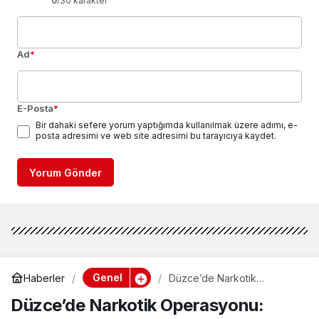
0
/30 karakter
Ad
*
E-Posta
*
Bir dahaki sefere yorum yaptığımda kullanılmak üzere adımı, e-
posta adresimi ve web site adresimi bu tarayıcıya kaydet.
Yorum Gönder
Genel
Haberler
Düzce’de Narkotik
Operasyonu: Genç Şüpheli
Düzce’de Narkotik Operasyonu:
Yakalandı