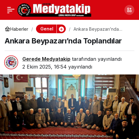
Düzce’de Narkotik
0
Paylaş
Operasyonu: Genç
Genel
Haberler
Ankara Beypazarı’nda
Toplandılar
Ankara Beypazarı’nda Toplandılar
Şüpheli Yakalandı
Gerede Medyatakip
tarafından yayınlandı
2 Ekim 2025, 16:54
yayınlandı