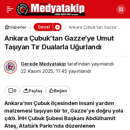
Sakarya’da Yeni Şehir
0
Paylaş
Hastanesi Yolunun
Genel
Haberler
Ankara Çubuk’tan Gazze’ye
Umut Taşıyan Tır Dualarla
Ankara Çubuk’tan Gazze’ye Umut
Uğurlandı
Detayları Açıklandı
Taşıyan Tır Dualarla Uğurlandı
Gerede Medyatakip
tarafından yayınlandı
22 Kasım 2025, 11:45
yayınlandı
0
Paylaş
Beğen
Ankara’nın Çubuk ilçesinden insani yardım
malzemesi taşıyan bir tır, Gazze’ye doğru yola
çıktı. İHH Çubuk Şubesi Başkanı Abdülhamit
Ateş, Atatürk Parkı’nda düzenlenen