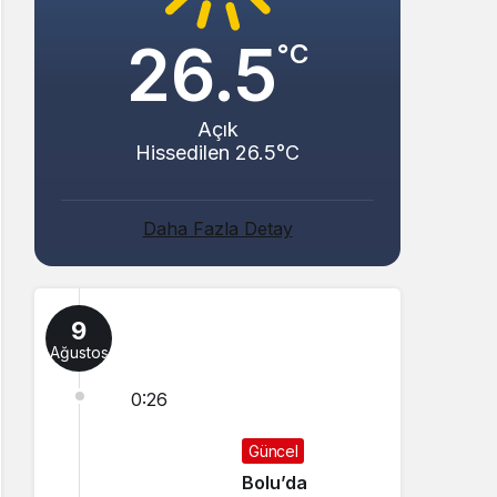
26.5
°C
Açık
Hissedilen 26.5°C
Daha Fazla Detay
9
Ağustos
0:26
Güncel
Bolu’da