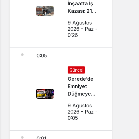
İnşaatta İş
Kazası: 21
Yaşındaki İşçi
9 Ağustos
Yaralandı
2026 - Paz -
0:26
0:05
Güncel
Gerede’de
Emniyet
Düğmeye
Bastı
9 Ağustos
2026 - Paz -
0:05
0:01