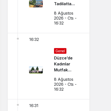
Tadilatta
Yangın Çıktı
8 Ağustos
2026 - Cts -
16:32
16:32
Genel
Düzce’de
Kadınlar
Mutfak
Atölyesi ile
8 Ağustos
Profesyonelliğe
2026 - Cts -
Adım Attı
16:32
16:31