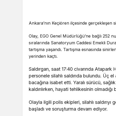
Ankara’nın Keçiören ilçesinde gerçekleşen si
Genel
Kastamonu
Olay, EGO Genel Müdürlüğü’ne bağlı 252 num
Kaza: 4 Kiş
sıralarında Sanatoryum Caddesi Emekli Durağ
tartışma yaşandı. Tartışma esnasında sinirle
yerinden kaçtı.
Saldırgan, saat 17:40 civarında Atapark 
personele silahlı saldırıda bulundu. Üç e
bacağına isabet etti. Yaralı sürücü, sağlık
kaldırılırken, hayati tehlikesinin olmadığı bi
Olayla ilgili polis ekipleri, silahlı saldır
başladı ve soruşturma devam ediyor.