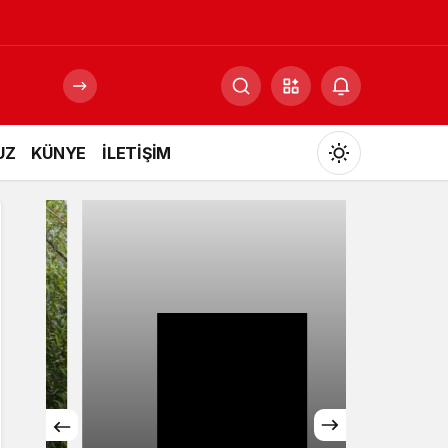
UZ
KÜNYE
İLETİŞİM
Mod
değiştir
Gündüz Modu
Gündüz modunu seçin.
Gece Modu
Gece modunu seçin.