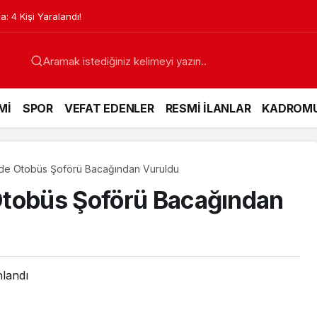
Bisiklet Sürücüsü Ağaç Altında Ölü Bulundu
Mİ
SPOR
VEFAT EDENLER
RESMİ İLANLAR
KADROM
’de Otobüs Şoförü Bacağından Vuruldu
Otobüs Şoförü Bacağından
nlandı