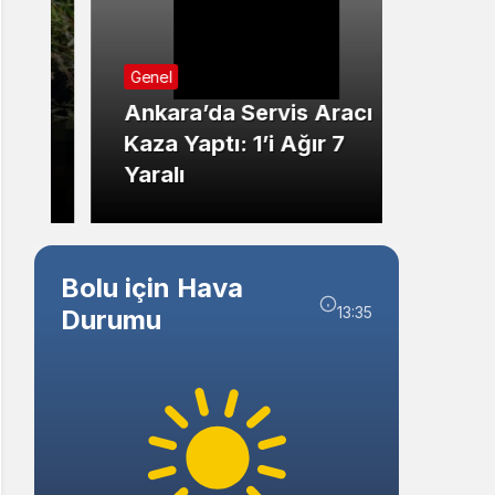
Sistem Modu
Genel
Sistem modunu seçin.
Genel
Sakar
Ankara’da Servis Aracı
Yangı
Kaza Yaptı: 1’i Ağır 7
Vatan
Yaralı
Oldu
Bolu için Hava
13:35
Durumu