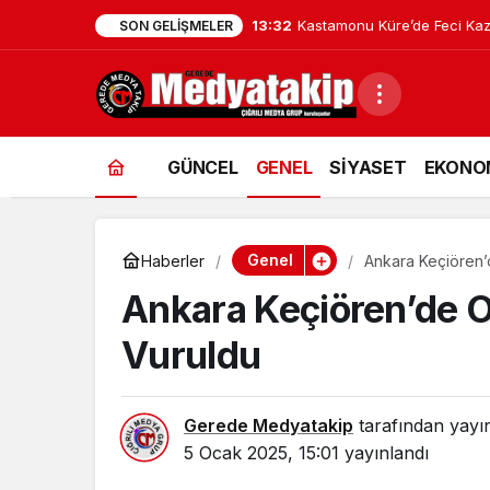
13:31
Kastamonu’da Korkunç Kaza: 
SON GELIŞMELER
GÜNCEL
GENEL
SİYASET
EKONO
Genel
Haberler
Ankara Keçiören
Ankara Keçiören’de 
Vuruldu
Gerede Medyatakip
tarafından yayı
5 Ocak 2025, 15:01
yayınlandı