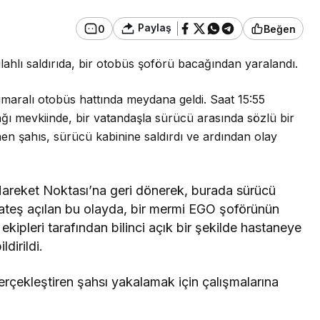
Paylaş
0
Beğen
Genel
Kastamonu’da Korkunç
lahlı saldırıda, bir otobüs şoförü bacağından yaralandı.
Kaza: Bisiklet Sürücüsü
 Küre’de Feci
Ağaç Altında Ölü
aralı otobüs hattında meydana geldi. Saat 15:55
i Yaralandı!
Bulundu
ı mevkiinde, bir vatandaşla sürücü arasında sözlü bir
nen şahıs, sürücü kabinine saldırdı ve ardından olay
Hareket Noktası’na geri dönerek, burada sürücü
l ateş açılan bu olayda, bir mermi EGO şoförünün
 ekipleri tarafından bilinci açık bir şekilde hastaneye
ldirildi.
ıyı gerçekleştiren şahsı yakalamak için çalışmalarına