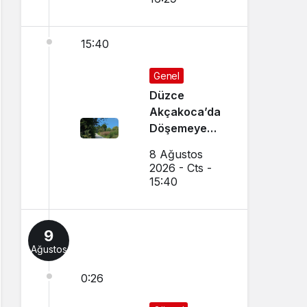
15:40
Genel
Düzce
Akçakoca’da
Döşemeye
Devam
8 Ağustos
Ediliyor
2026 - Cts -
15:40
9
Ağustos
0:26