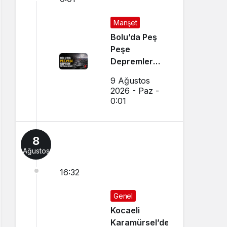
Manşet
Bolu’da Peş
Peşe
Depremler
Meydana
9 Ağustos
Geldi
2026 - Paz -
0:01
8
Ağustos
16:32
Genel
Kocaeli
Karamürsel’de