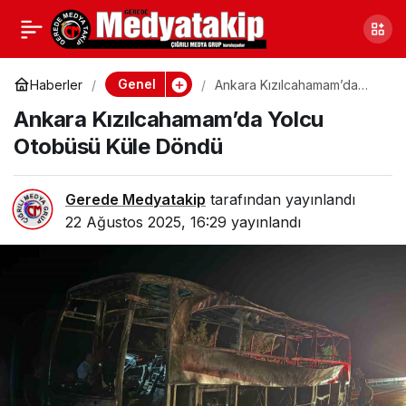
Ankara Mamak’ta
0
Paylaş
Kontrolden Çıkan Araç
Genel
Haberler
Ankara Kızılcahamam’da
Yolcu Otobüsü Küle Döndü
Ankara Kızılcahamam’da Yolcu
Çaya Düştü
Otobüsü Küle Döndü
Gerede Medyatakip
tarafından yayınlandı
22 Ağustos 2025, 16:29
yayınlandı