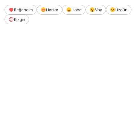
Beğendim
Harika
Haha
Vay
Üzgün
Kızgın