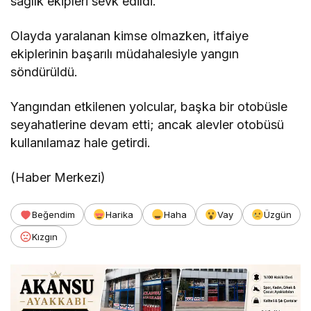
sağlık ekipleri sevk edildi.
Olayda yaralanan kimse olmazken, itfaiye
ekiplerinin başarılı müdahalesiyle yangın
söndürüldü.
Yangından etkilenen yolcular, başka bir otobüsle
seyahatlerine devam etti; ancak alevler otobüsü
kullanılamaz hale getirdi.
(Haber Merkezi)
Beğendim
Harika
Haha
Vay
Üzgün
Kızgın