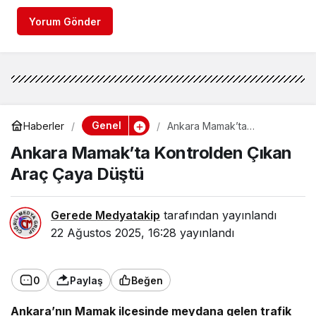
Yorum Gönder
Genel
Haberler
Ankara Mamak’ta
Kontrolden Çıkan Araç Çaya
Ankara Mamak’ta Kontrolden Çıkan
Düştü
Araç Çaya Düştü
Gerede Medyatakip
tarafından yayınlandı
22 Ağustos 2025, 16:28
yayınlandı
0
Paylaş
Beğen
Ankara’nın Mamak ilçesinde meydana gelen trafik