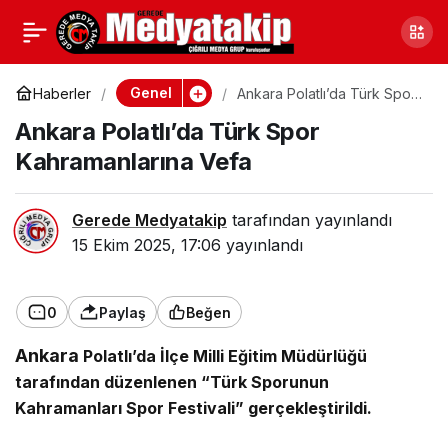
Kastamonu’da Gazze
0
Paylaş
İçin Duygusal Sergi
Genel
Haberler
Ankara Polatlı’da Türk Spor
Kahramanlarına Vefa
Ankara Polatlı’da Türk Spor
Kahramanlarına Vefa
Gerede Medyatakip
tarafından yayınlandı
15 Ekim 2025, 17:06
yayınlandı
0
Paylaş
Beğen
Ankara
Polatlı’da İlçe Milli Eğitim Müdürlüğü
tarafından düzenlenen “Türk Sporunun
Kahramanları Spor Festivali” gerçekleştirildi.