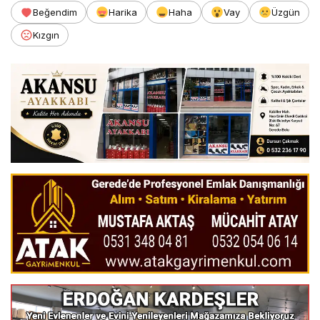
Beğendim
Harika
Haha
Vay
Üzgün
Kızgın