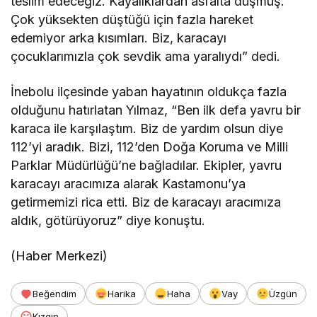
teslim edeceğiz. Kayalıklardan asfalta düşmüş.
Çok yüksekten düştüğü için fazla hareket
edemiyor arka kısımları. Biz, karacayı
çocuklarımızla çok sevdik ama yaralıydı” dedi.
İnebolu ilçesinde yaban hayatının oldukça fazla
olduğunu hatırlatan Yılmaz, “Ben ilk defa yavru bir
karaca ile karşılaştım. Biz de yardım olsun diye
112’yi aradık. Bizi, 112’den Doğa Koruma ve Milli
Parklar Müdürlüğü’ne bağladılar. Ekipler, yavru
karacayı aracımıza alarak Kastamonu’ya
getirmemizi rica etti. Biz de karacayı aracımıza
aldık, götürüyoruz” diye konuştu.
(Haber Merkezi)
Beğendim
Harika
Haha
Vay
Üzgün
Kızgın