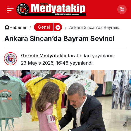
Kastamonu İnebolu’da
0
Paylaş
Yaralı Yavru Karaca
Genel
Haberler
Ankara Sincan’da Bayram
Sevinci
Ankara Sincan’da Bayram Sevinci
Kurtarıldı
Gerede Medyatakip
tarafından yayınlandı
23 Mayıs 2026, 16:46
yayınlandı