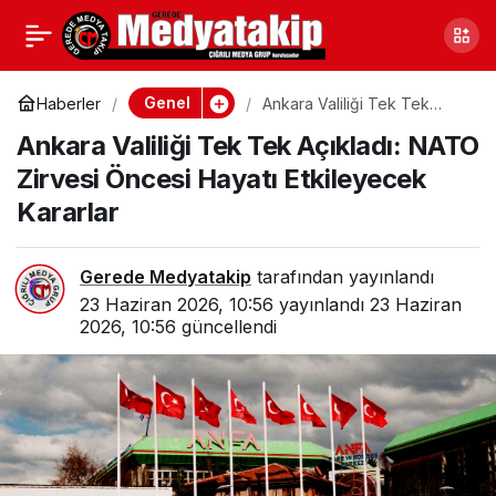
12. Yargı Paketi
0
Paylaş
TBMM’ye Sunuldu: Yeni
Genel
Haberler
Ankara Valiliği Tek Tek
Açıkladı: NATO Zirvesi
Ankara Valiliği Tek Tek Açıkladı: NATO
Öncesi Hayatı Etkileyecek
Kanun Teklifinin
Kararlar
Zirvesi Öncesi Hayatı Etkileyecek
Kararlar
Detayları Belli Oldu
Gerede Medyatakip
tarafından yayınlandı
23 Haziran 2026, 10:56
yayınlandı
23 Haziran
2026, 10:56
güncellendi