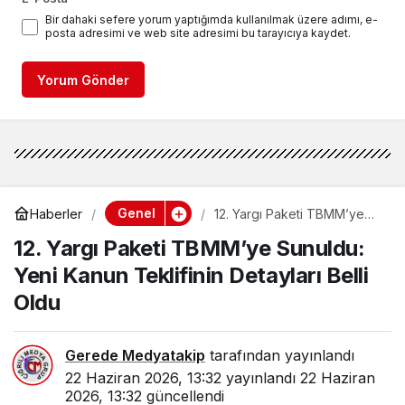
Bir dahaki sefere yorum yaptığımda kullanılmak üzere adımı, e-
posta adresimi ve web site adresimi bu tarayıcıya kaydet.
Yorum Gönder
Genel
Haberler
12. Yargı Paketi TBMM’ye
Sunuldu: Yeni Kanun
12. Yargı Paketi TBMM’ye Sunuldu:
Teklifinin Detayları Belli
Oldu
Yeni Kanun Teklifinin Detayları Belli
Oldu
Gerede Medyatakip
tarafından yayınlandı
22 Haziran 2026, 13:32
yayınlandı
22 Haziran
2026, 13:32
güncellendi