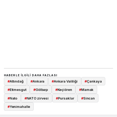
HABERLE ILGILI DAHA FAZLASI
#
Altındağ
#
Ankara
#
Ankara Valiliği
#
Çankaya
#
Etimesgut
#
Gölbaşı
#
Keçiören
#
Mamak
#
Nato
#
NATO zirvesi
#
Pursaklar
#
Sincan
#
Yenimahalle