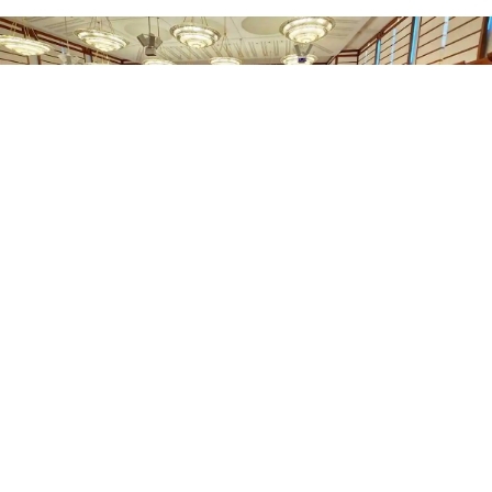
0
Paylaş
Beğen
AK Parti tarafından hazırlanan ve kamuoyunda
12. Yargı Paketi olarak bilinen kanun teklifi
Türkiye Büyük Millet Meclisi’ne sunuldu. Teklif,
29 madde ve 1 geçici madde olmak üzere