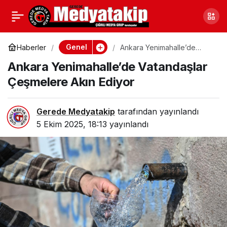
Sinop’ta Uyuşturucu
0
Paylaş
Operasyonu: 3 Gözaltı, 1
Genel
Haberler
Ankara Yenimahalle’de
Vatandaşlar Çeşmelere Akın
Ankara Yenimahalle’de Vatandaşlar
Ediyor
Tutuklama
Çeşmelere Akın Ediyor
Gerede Medyatakip
tarafından yayınlandı
5 Ekim 2025, 18:13
yayınlandı