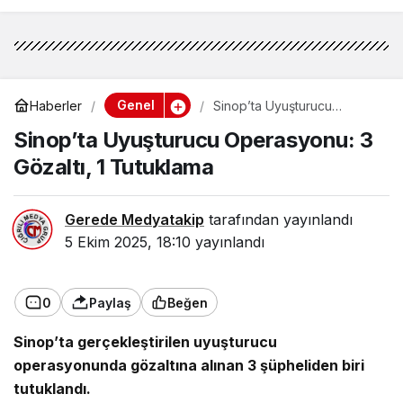
Genel
Haberler
Sinop’ta Uyuşturucu
Operasyonu: 3 Gözaltı, 1
Sinop’ta Uyuşturucu Operasyonu: 3
Tutuklama
Gözaltı, 1 Tutuklama
Gerede Medyatakip
tarafından yayınlandı
5 Ekim 2025, 18:10
yayınlandı
0
Paylaş
Beğen
Sinop’ta gerçekleştirilen uyuşturucu
operasyonunda gözaltına alınan 3 şüpheliden biri
tutuklandı.