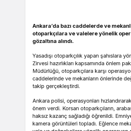
Güncel
Ankara’da bazı caddelerde ve mekanla
Gerede’de 
otoparkçılara ve valelere yönelik ope
Emniyet S
gözaltına alındı.
Başlattı
Yasadışı otoparkçılık yapan şahıslara y
Zirvesi hazırlıkları kapsamında önlem pa
Müdürlüğü, otoparkçılara karşı operasyon
caddelerinde ve mekanların önlerinde değ
takip gerçekleştirdi.
Ankara polisi, operasyonları hızlandırara
önem verdi. Korsan otoparkçıların, arabas
haksız kazanç sağladığı öğrenildi. Emniyet
kamera görüntüleri topladı. Eğlence meka