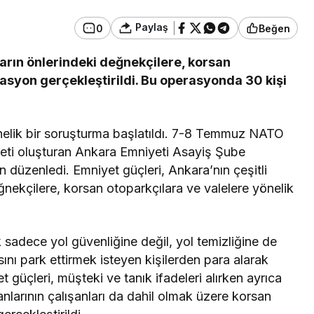
Paylaş
0
Beğen
rın önlerindeki değnekçilere, korsan
Güncel
Çirkin Olay:
rasyon gerçekleştirildi. Bu operasyonda 30 kişi
oruşturma
Geredeli Tanınmış
Siyasetçinin Acı Günü
önelik bir soruşturma başlatıldı. 7-8 Temmuz NATO
keti oluşturan Ankara Emniyeti Asayiş Şube
 düzenledi. Emniyet güçleri, Ankara’nın çeşitli
nekçilere, korsan otoparkçılara ve valelere yönelik
k sadece yol güvenliğine değil, yol temizliğine de
ını park ettirmek isteyen kişilerden para alarak
 güçleri, müşteki ve tanık ifadeleri alırken ayrıca
nlarının çalışanları da dahil olmak üzere korsan