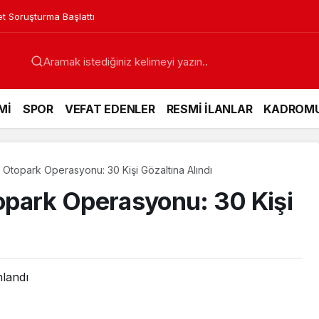
et Soruşturma Başlattı
Mİ
SPOR
VEFAT EDENLER
RESMİ İLANLAR
KADROM
 Otopark Operasyonu: 30 Kişi Gözaltına Alındı
opark Operasyonu: 30 Kişi
nlandı