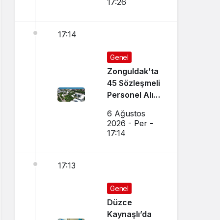
17:26
17:14
Genel
Zonguldak’ta
45 Sözleşmeli
Personel Alımı
Yapılacak!
6 Ağustos
2026 - Per -
17:14
17:13
Genel
Düzce
Kaynaşlı’da