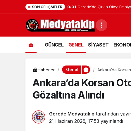
0:01
Gerede’de Çirkin Olay: Emniy
SON GELIŞMELER
GÜNCEL
GENEL
SİYASET
EKONO
Genel
Haberler
Ankara’da Korsan
Ankara’da Korsan Ot
Gözaltına Alındı
Gerede Medyatakip
tarafından yayı
21 Haziran 2026, 17:53
yayınlandı