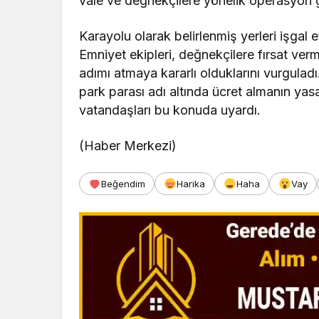
vale ve değnekçilere yönelik operasyon ge
Karayolu olarak belirlenmiş yerleri işgal e
Emniyet ekipleri, değnekçilere fırsat ver
adımı atmaya kararlı olduklarını vurguladı
park parası adı altında ücret almanın ya
vatandaşları bu konuda uyardı.
(Haber Merkezi)
Beğendim
Harika
Haha
Vay