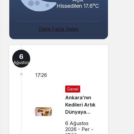
Hissedilen 17.6°C
Daha Fazla Detay
6
Ağustos
17:26
Genel
Ankara’nın
Kedileri Artık
Dünyaya
Canlı Yayında
6 Ağustos
Tanıtılıyor
2026 - Per -