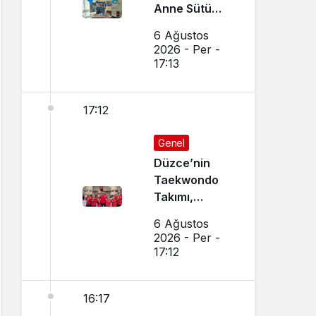
Anne Sütü
Farkındalığı
6 Ağustos
İçin Etkinlik
2026 - Per -
Düzenlendi
17:13
17:12
Genel
Düzce’nin
Taekwondo
Takımı,
Amasya’da
6 Ağustos
Başarı
2026 - Per -
Sağladı
17:12
16:17