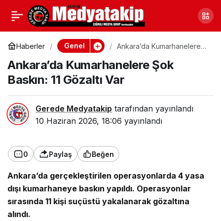
Ankara Sincan’da
0
Paylaş
Seferberlik Başladı
Genel
Haberler
Ankara’da Kumarhanelere
Şok Baskın: 11 Gözaltı Var
Ankara’da Kumarhanelere Şok
Baskın: 11 Gözaltı Var
Gerede Medyatakip
tarafından yayınlandı
10 Haziran 2026, 18:06
yayınlandı
0
Paylaş
Beğen
Ankara’da gerçekleştirilen operasyonlarda 4 yasa
dışı kumarhaneye baskın yapıldı. Operasyonlar
sırasında 11 kişi suçüstü yakalanarak gözaltına
alındı.