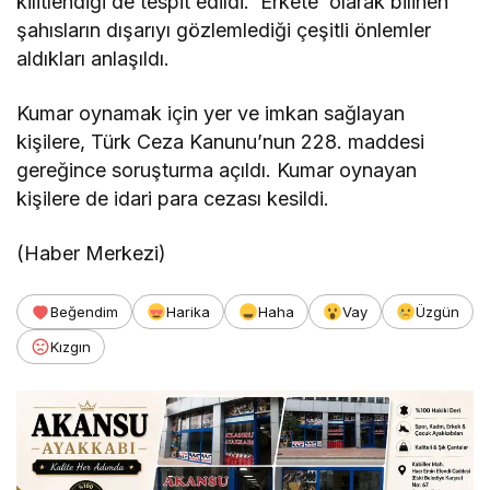
kilitlendiği de tespit edildi. ‘Erkete’ olarak bilinen
şahısların dışarıyı gözlemlediği çeşitli önlemler
aldıkları anlaşıldı.
Kumar oynamak için yer ve imkan sağlayan
kişilere, Türk Ceza Kanunu’nun 228. maddesi
gereğince soruşturma açıldı. Kumar oynayan
kişilere de idari para cezası kesildi.
(Haber Merkezi)
Beğendim
Harika
Haha
Vay
Üzgün
Kızgın