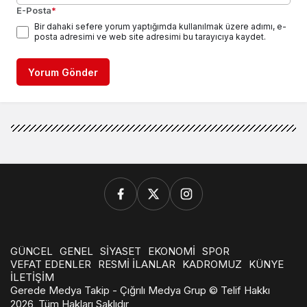
E-Posta
*
Bir dahaki sefere yorum yaptığımda kullanılmak üzere adımı, e-
posta adresimi ve web site adresimi bu tarayıcıya kaydet.
Yorum Gönder
GÜNCEL
GENEL
SİYASET
EKONOMİ
SPOR
VEFAT EDENLER
RESMİ İLANLAR
KADROMUZ
KÜNYE
İLETİŞİM
Gerede Medya Takip - Çığrılı Medya Grup © Telif Hakkı
2026, Tüm Hakları Saklıdır