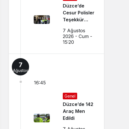
Düzce’de
Cesur Polisler
Teşekkür
Belgesi Aldı
7 Ağustos
2026 - Cum -
15:20
7
Ağustos
16:45
Genel
Düzce’de 142
Araç Men
Edildi