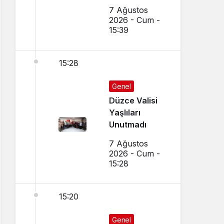
El Sanatları ve
7 Ağustos
Yöresel
2026 - Cum -
Lezzetler
15:39
Buluştu
15:28
Genel
Düzce Valisi
Yaşlıları
Unutmadı
7 Ağustos
2026 - Cum -
15:28
15:20
Genel