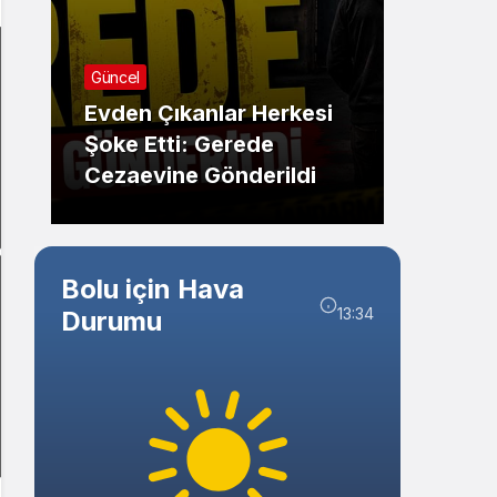
Sistem Modu
Sistem modunu seçin.
Güncel
Güncel
Evden Çıkanlar Herkesi
Şoke Etti: Gerede
Gered
Cezaevine Gönderildi
Kaza: 
Bolu için Hava
13:34
Durumu