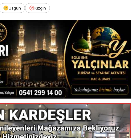
Üzgün
Kızgın