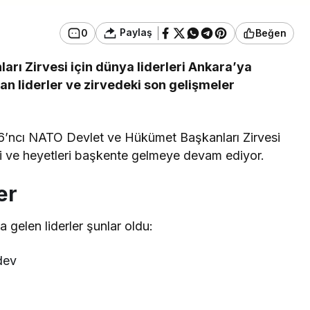
Paylaş
0
Beğen
rı Zirvesi için dünya liderleri Ankara’ya
n liderler ve zirvedeki son gelişmeler
6’ncı NATO Devlet ve Hükümet Başkanları Zirvesi
ri ve heyetleri başkente gelmeye devam ediyor.
er
gelen liderler şunlar oldu:
dev