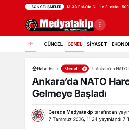
11:49
Gerede Kemikli Rampalarında
SON GELIŞMELER
GÜNCEL
GENEL
SİYASET
EKONO
Genel
Haberler
Ankara’da NATO Ha
Ankara’da NATO Hareke
Gelmeye Başladı
Gerede Medyatakip
tarafından yayı
7 Temmuz 2026, 11:34
yayınlandı
7 