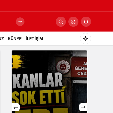
UZ
KÜNYE
İLETİŞİM
Mod
değiştir
Gündüz Modu
Gündüz modunu seçin.
Gece Modu
Gece modunu seçin.