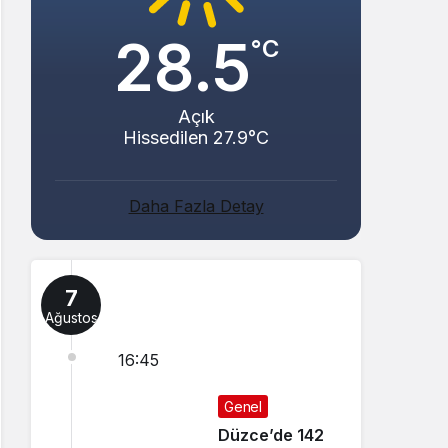
28.5
°C
Açık
Hissedilen 27.9°C
Daha Fazla Detay
7
Ağustos
16:45
Genel
Düzce’de 142