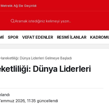
 Yangın: Araçlar Kül Oldu
Mİ
SPOR
VEFAT EDENLER
RESMİ İLANLAR
KADROM
reketliliği: Dünya Liderleri Gelmeye Başladı
tliliği: Dünya Liderleri
nlandı
Temmuz 2026, 11:35
güncellendi