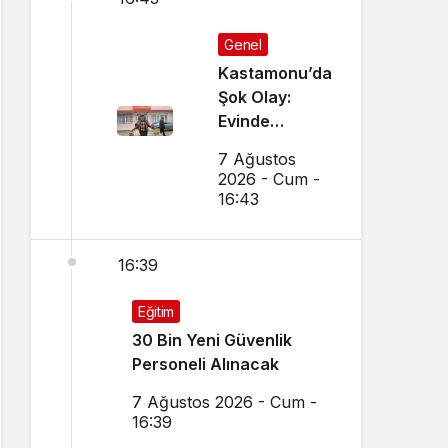
Genel
Kastamonu’da
Şok Olay:
Evinde
Vurulmuş
7 Ağustos
Halde
2026 - Cum -
Bulundu
16:43
16:39
Eğitim
30 Bin Yeni Güvenlik
Personeli Alınacak
7 Ağustos 2026 - Cum -
16:39