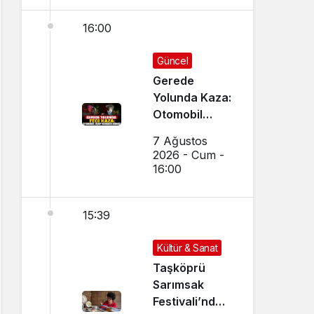
16:00
Güncel
Gerede
Yolunda Kaza:
Otomobil
Uçup
7 Ağustos
Hurdaya
2026 - Cum -
Döndü
16:00
15:39
Kültür & Sanat
Taşköprü
Sarımsak
Festivali’nde