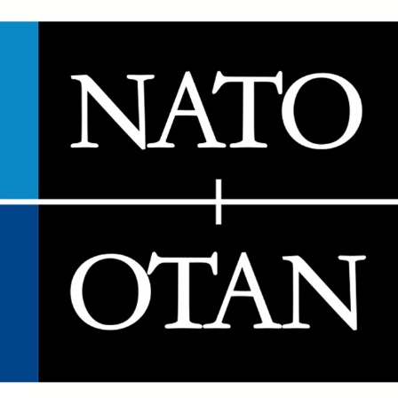
Güncel
ete Bırakılan
Gerede Kemikli
ik Ağ Ele
Rampalarında Yangın:
Araçlar Kül Oldu