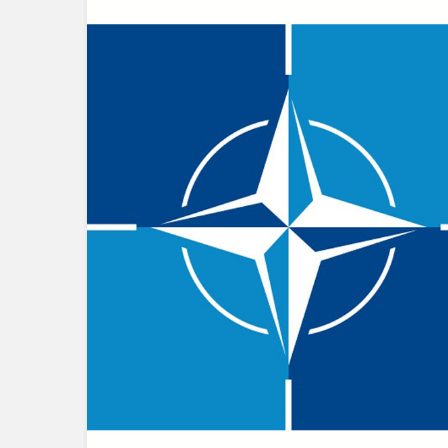
Güncel
Bolu’da Göl
500 Metrel
Geçirildi