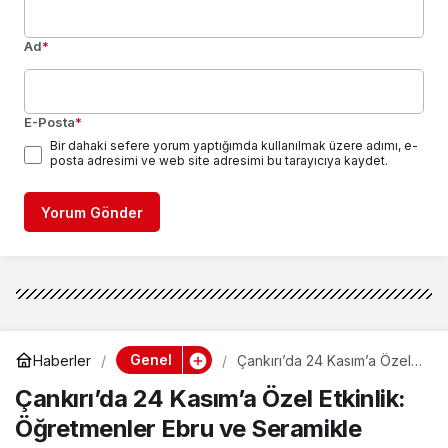
Ad
*
E-Posta
*
Bir dahaki sefere yorum yaptığımda kullanılmak üzere adımı, e-
posta adresimi ve web site adresimi bu tarayıcıya kaydet.
Yorum Gönder
Genel
Haberler
Çankırı’da 24 Kasım’a Özel
Etkinlik: Öğretmenler Ebru
Çankırı’da 24 Kasım’a Özel Etkinlik:
ve Seramikle Buluştu
Öğretmenler Ebru ve Seramikle