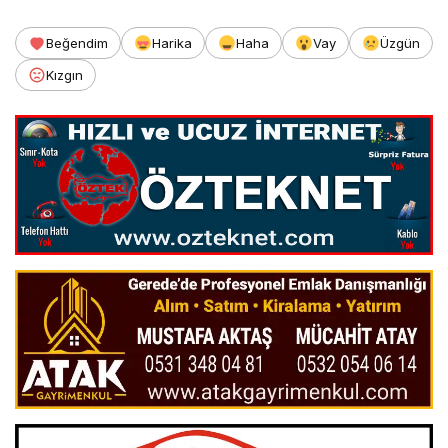
Beğendim
Harika
Haha
Vay
Üzgün
Kızgın