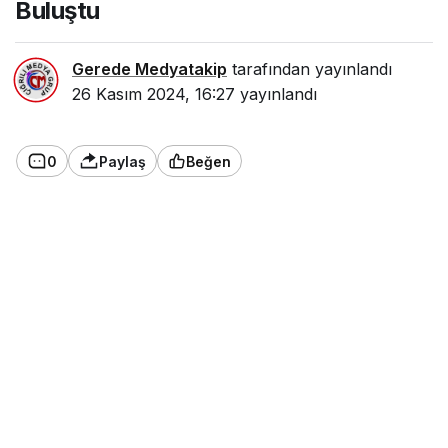
Buluştu
Gerede Medyatakip
tarafından yayınlandı
26 Kasım 2024, 16:27
yayınlandı
0
Paylaş
Beğen
Çankırı’da 24 Kasım Öğretmenler Günü
dolayısıyla seramik ve ebru atölyesi
düzenlendi. Etkinlikte öğretmenler hem keyifli
vakit geçirdi hem de sanatsal becerilerini
geliştirdi.
Çankırı İl Milli Eğitim Müdürlüğü ve Öğretmen
Akademisi Vakfı (ÖRAV) iş birliğiyle, 24 Kasım
Öğretmenler Günü’ne özel bir atölye çalışması
gerçekleştirildi. Selahattin İnal Güzel Sanatlar