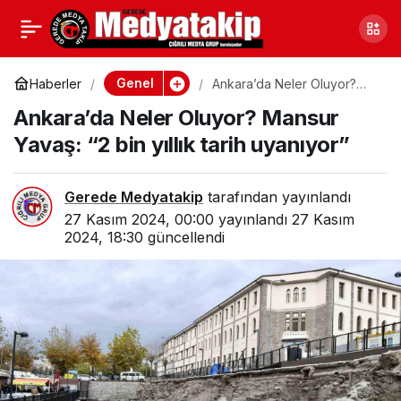
Çankırı’da 24 Kasım’a
0
Paylaş
Özel Etkinlik:
Genel
Haberler
Ankara’da Neler Oluyor?
Mansur Yavaş: “2 bin yıllık
Ankara’da Neler Oluyor? Mansur
tarih uyanıyor”
Öğretmenler Ebru ve
Yavaş: “2 bin yıllık tarih uyanıyor”
Seramikle Buluştu
Gerede Medyatakip
tarafından yayınlandı
27 Kasım 2024, 00:00
yayınlandı
27 Kasım
2024, 18:30
güncellendi