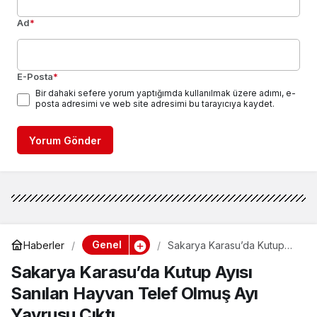
Ad
*
E-Posta
*
Bir dahaki sefere yorum yaptığımda kullanılmak üzere adımı, e-
posta adresimi ve web site adresimi bu tarayıcıya kaydet.
Yorum Gönder
Genel
Haberler
Sakarya Karasu’da Kutup
Ayısı Sanılan Hayvan Telef
Sakarya Karasu’da Kutup Ayısı
Olmuş Ayı Yavrusu Çıktı
Sanılan Hayvan Telef Olmuş Ayı
Yavrusu Çıktı