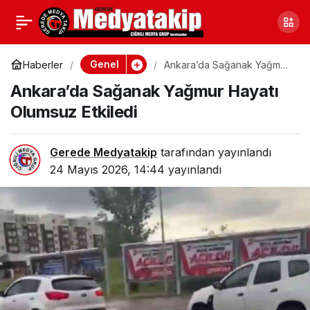
Sakarya Karasu’da
0
Paylaş
Kutup Ayısı Sanılan
Genel
Haberler
Ankara’da Sağanak Yağmur
Hayatı Olumsuz Etkiledi
Ankara’da Sağanak Yağmur Hayatı
Hayvan Telef Olmuş Ayı
Olumsuz Etkiledi
Yavrusu Çıktı
Gerede Medyatakip
tarafından yayınlandı
24 Mayıs 2026, 14:44
yayınlandı