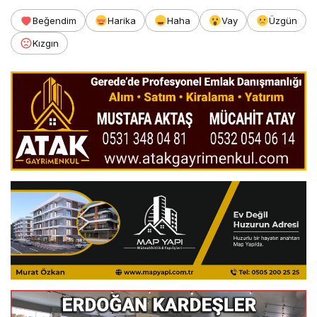
Beğendim
Harika
Haha
Vay
Üzgün
Kızgın