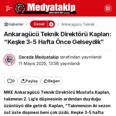
Çorum Oğuzlar’da
0
Paylaş
Aşure İkram Edildi
Genel
Haberler
Ankaragücü Teknik
Direktörü Kaplan: “Keşke 3-
Ankaragücü Teknik Direktörü Kaplan:
5 Hafta Önce Gelseydik”
“Keşke 3-5 Hafta Önce Gelseydik”
Gerede Medyatakip
tarafından yayınlandı
11 Mayıs 2025, 13:58
yayınlandı
0
Paylaş
Beğen
MKE Ankaragücü Teknik Direktörü Mustafa Kaplan,
takımının 2. Lig’e düşmesinin ardından duyduğu
üzüntüyü dile getirdi. Kaplan, “Takımımızın iki sezon
üst üste düşmesi beni çok üzdü. Keşke 3-5 hafta