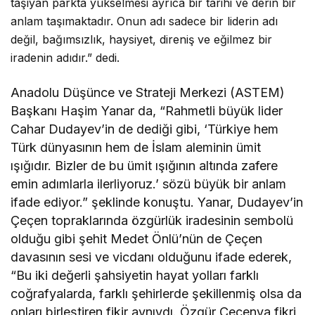
taşıyan parkta yükselmesi ayrıca bir tarihi ve derin bir
anlam taşımaktadır. Onun adı sadece bir liderin adı
değil, bağımsızlık, haysiyet, direniş ve eğilmez bir
iradenin adıdır.” dedi.
Anadolu Düşünce ve Strateji Merkezi (ASTEM)
Başkanı Haşim Yanar da, “Rahmetli büyük lider
Cahar Dudayev’in de dediği gibi, ‘Türkiye hem
Türk dünyasının hem de İslam aleminin ümit
ışığıdır. Bizler de bu ümit ışığının altında zafere
emin adımlarla ilerliyoruz.’ sözü büyük bir anlam
ifade ediyor.” şeklinde konuştu. Yanar, Dudayev’in
Çeçen topraklarında özgürlük iradesinin sembolü
olduğu gibi şehit Medet Önlü’nün de Çeçen
davasının sesi ve vicdanı olduğunu ifade ederek,
“Bu iki değerli şahsiyetin hayat yolları farklı
coğrafyalarda, farklı şehirlerde şekillenmiş olsa da
onları birleştiren fikir aynıydı. Özgür Çeçenya fikri,