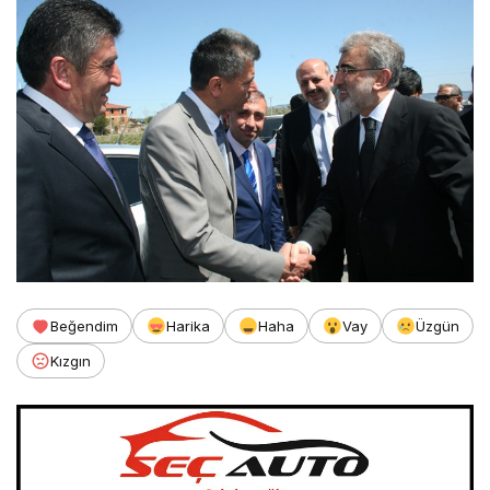
Beğendim
Harika
Haha
Vay
Üzgün
Kızgın