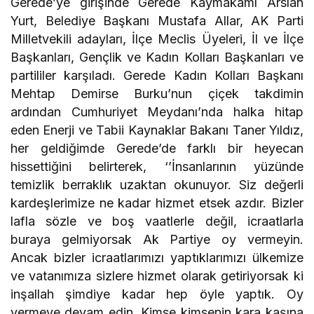
Gerede’ye girişinde Gerede Kaymakamı Arslan
Yurt, Belediye Başkanı Mustafa Allar, AK Parti
Milletvekili adayları, İlçe Meclis Üyeleri, İl ve İlçe
Başkanları, Gençlik ve Kadın Kolları Başkanları ve
partililer karşıladı. Gerede Kadın Kolları Başkanı
Mehtap Demirse Burku’nun çiçek takdimin
ardından Cumhuriyet Meydanı’nda halka hitap
eden Enerji ve Tabii Kaynaklar Bakanı Taner Yıldız,
her geldiğimde Gerede’de farklı bir heyecan
hissettiğini belirterek, ‘’İnsanlarının yüzünde
temizlik berraklık uzaktan okunuyor. Siz değerli
kardeşlerimize ne kadar hizmet etsek azdır. Bizler
lafla sözle ve boş vaatlerle değil, icraatlarla
buraya gelmiyorsak Ak Partiye oy vermeyin.
Ancak bizler icraatlarımızı yaptıklarımızı ülkemize
ve vatanımıza sizlere hizmet olarak getiriyorsak ki
inşallah şimdiye kadar hep öyle yaptık. Oy
vermeye devam edin. Kimse kimsenin kara kaşına