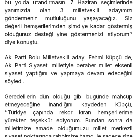
bu yolda utandırmasın. 7 Haziran seçimlerinde
yanımızda olan 3 milletvekili adayımızı
göndermenin mutluluğunu yaşayacağız. Siz
değerli hemşerilerimden şimdiye kadar göstermiş
olduğunuz desteği yine göstermenizi istiyorum’’
diye konuştu.
Ak Parti Bolu Milletvekili adayı Fehmi Küpçü de,
Ak Parti Siyaseti milletiyle beraber millet eksenli
siyaset yaptığını ve yapmaya devam edeceğini
söyledi.
Geredelilerin dün olduğu gibi bugünde mahcup
etmeyeceğine inandığını kaydeden Küpçü,
‘’Türkiye çapında rekor kıran hemşerilerime
yürekten teşekkür ediyorum. Bundan sonra da
milletimize amade olduğumuzu millet merkezli
siyaset noktasında rabbimize hamd ile sadece size