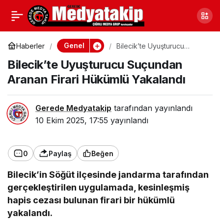
Ankara Elmadağ’da
0
Paylaş
Gece Saatlerinde
Genel
Haberler
Bilecik’te Uyuşturucu
Suçundan Aranan Firari
Bilecik’te Uyuşturucu Suçundan
Hükümlü Yakalandı
Korkunç Yangın
Aranan Firari Hükümlü Yakalandı
Gerede Medyatakip
tarafından yayınlandı
10 Ekim 2025, 17:55
yayınlandı
0
Paylaş
Beğen
Bilecik’in Söğüt ilçesinde jandarma tarafından
gerçekleştirilen uygulamada, kesinleşmiş
hapis cezası bulunan firari bir hükümlü
yakalandı.