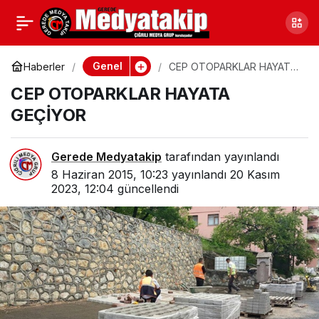
ÇEVREYİ HOR GÖREN
0
Paylaş
GELECEĞİ ZOR GÖRÜR
Genel
Haberler
CEP OTOPARKLAR HAYATA
GEÇİYOR
CEP OTOPARKLAR HAYATA
GEÇİYOR
Gerede Medyatakip
tarafından yayınlandı
8 Haziran 2015, 10:23
yayınlandı
20 Kasım
2023, 12:04
güncellendi