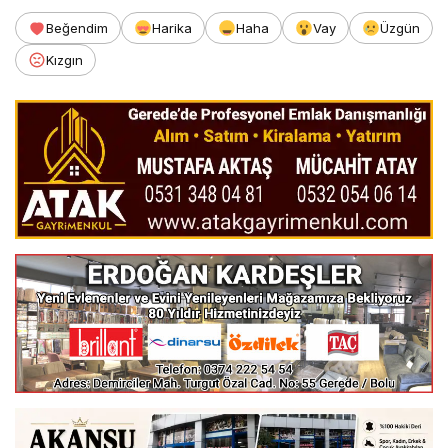
Beğendim
Harika
Haha
Vay
Üzgün
Kızgın