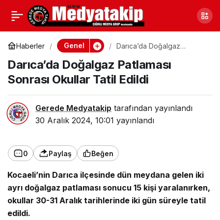
Çankırı’da Kaçak Alkol
0
Paylaş
Operasyonu: 2 Şahıs
Genel
Haberler
Darıca’da Doğalgaz
Patlaması Sonrası Okullar
Darıca’da Doğalgaz Patlaması
Tatil Edildi
Gözaltına Alındı
Sonrası Okullar Tatil Edildi
Gerede Medyatakip
tarafından yayınlandı
30 Aralık 2024, 10:01
yayınlandı
0
Paylaş
Beğen
Kocaeli’nin Darıca ilçesinde dün meydana gelen iki
ayrı doğalgaz patlaması sonucu 15 kişi yaralanırken,
okullar 30-31 Aralık tarihlerinde iki gün süreyle tatil
edildi.