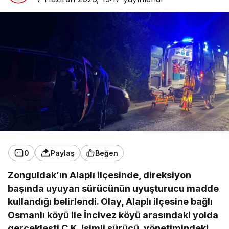
0
Paylaş
Beğen
Zonguldak’ın Alaplı ilçesinde, direksiyon
başında uyuyan sürücünün uyuşturucu madde
kullandığı belirlendi. Olay, Alaplı ilçesine bağlı
Osmanlı köyü ile İncivez köyü arasındaki yolda
gerçekleşti.C.K. isimli sürücü, yönetimindeki