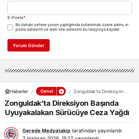
E-Posta
*
Bir dahaki sefere yorum yaptığımda kullanılmak üzere adımı, e-
posta adresimi ve web site adresimi bu tarayıcıya kaydet.
Yorum Gönder
Genel
Haberler
Zonguldak’ta Direksiyon
Başında Uyuyakalakan
Zonguldak’ta Direksiyon Başında
Sürücüye Ceza Yağdı
Uyuyakalakan Sürücüye Ceza Yağdı
Gerede Medyatakip
tarafından yayınlandı
7 Haziran 2026, 15:17
yayınlandı