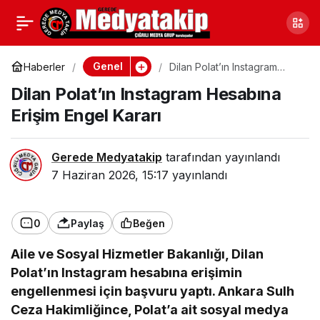
Zonguldak’ta Direksiyon
0
Paylaş
Başında Uyuyakalakan
Genel
Haberler
Dilan Polat’ın Instagram
Hesabına Erişim Engel Kararı
Dilan Polat’ın Instagram Hesabına
Sürücüye Ceza Yağdı
Erişim Engel Kararı
Gerede Medyatakip
tarafından yayınlandı
7 Haziran 2026, 15:17
yayınlandı
0
Paylaş
Beğen
Aile ve Sosyal Hizmetler Bakanlığı, Dilan
Polat’ın Instagram hesabına erişimin
engellenmesi için başvuru yaptı. Ankara Sulh
Ceza Hakimliğince, Polat’a ait sosyal medya