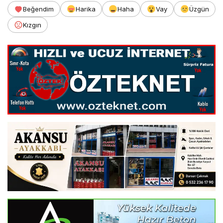
Beğendim
Harika
Haha
Vay
Üzgün
Kızgın