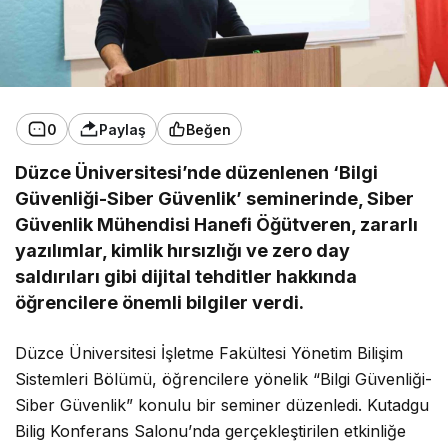
0
Paylaş
Beğen
Düzce Üniversitesi’nde düzenlenen ‘Bilgi
Güvenliği-Siber Güvenlik’ seminerinde, Siber
Güvenlik Mühendisi Hanefi Öğütveren, zararlı
yazılımlar, kimlik hırsızlığı ve zero day
saldırıları gibi dijital tehditler hakkında
öğrencilere önemli bilgiler verdi.
Düzce Üniversitesi İşletme Fakültesi Yönetim Bilişim
Sistemleri Bölümü, öğrencilere yönelik “Bilgi Güvenliği-
Siber Güvenlik” konulu bir seminer düzenledi. Kutadgu
Bilig Konferans Salonu’nda gerçekleştirilen etkinliğe