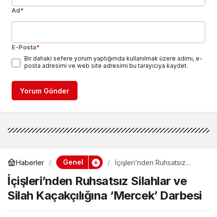
Ad
*
E-Posta
*
Bir dahaki sefere yorum yaptığımda kullanılmak üzere adımı, e-
posta adresimi ve web site adresimi bu tarayıcıya kaydet.
Yorum Gönder
Genel
Haberler
İçişleri’nden Ruhsatsız
Silahlar ve Silah
İçişleri’nden Ruhsatsız Silahlar ve
Kaçakçılığına ‘Mercek’
Darbesi
Silah Kaçakçılığına ‘Mercek’ Darbesi