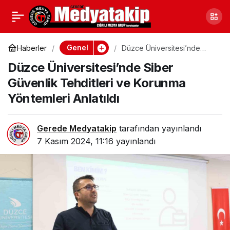
İçişleri’nden Ruhsatsız
0
Paylaş
Silahlar ve Silah
Genel
Haberler
Düzce Üniversitesi’nde
Siber Güvenlik Tehditleri ve
Düzce Üniversitesi’nde Siber
Korunma Yöntemleri Anlatıldı
Kaçakçılığına ‘Mercek’
Güvenlik Tehditleri ve Korunma
Yöntemleri Anlatıldı
Darbesi
Gerede Medyatakip
tarafından yayınlandı
7 Kasım 2024, 11:16
yayınlandı